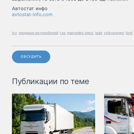
Автостат инфо
avtostat-info.com
lcv
продажи автомобилей
газ
mercedes-benz
lada
volkswagen
ford
ОБСУДИТЬ
Публикации по теме