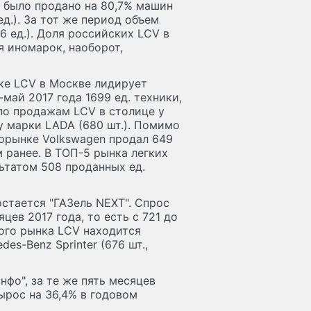
е было продано на 80,7% машин
д.). За тот же период объем
6 ед.). Доля российских LCV в
я иномарок, наоборот,
ке LCV в Москве лидирует
-май 2017 года 1699 ед. техники,
 по продажам LCV в столице у
- у марки LADA (680 шт.). Помимо
торынке Volkswagen продал 649
 ранее. В ТОП-5 рынка легких
ьтатом 508 проданных ед.
стается "ГАЗель NEXT". Спрос
цев 2017 года, то есть с 721 до
ого рынка LCV находится
des-Benz Sprinter (676 шт.,
нфо", за те же пять месяцев
ырос на 36,4% в годовом