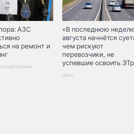
пора: АЗС
«В последнюю недел
ктивно
августа начнётся суета
ься на ремонт и
чем рискуют
инг
перевозчики, не
успевшие освоить ЭТ
ла и автохимия
Дзен