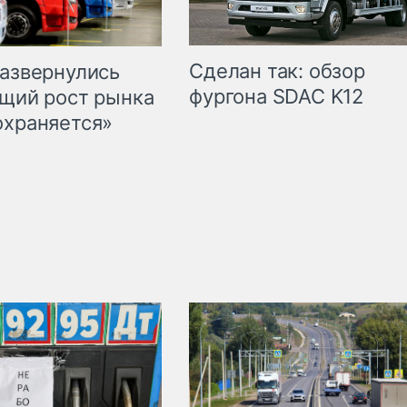
Сделан так: обзор
развернулись
фургона SDAC K12
бщий рост рынка
охраняется»