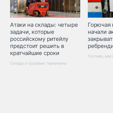
Горючая 
Атаки на склады: четыре
начали а
задачи, которые
закрыват
российскому ритейлу
ребренд
предстоит решить в
кратчайшие сроки
Топливо, мас
Склады и грузовые терминалы