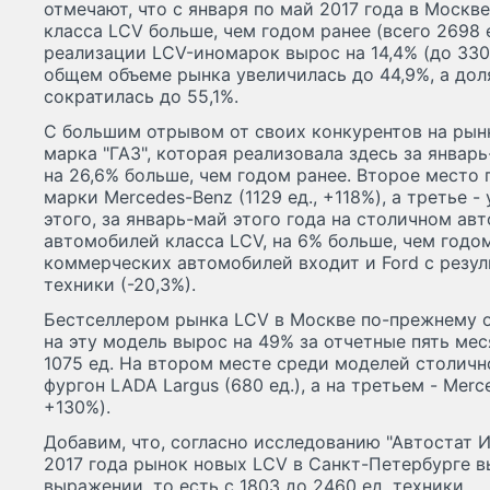
отмечают, что с января по май 2017 года в Москв
класса LCV больше, чем годом ранее (всего 2698 е
реализации LCV-иномарок вырос на 14,4% (до 330
общем объеме рынка увеличилась до 44,9%, а дол
сократилась до 55,1%.
С большим отрывом от своих конкурентов на рын
марка "ГАЗ", которая реализовала здесь за январь
на 26,6% больше, чем годом ранее. Второе место
марки Mercedes-Benz (1129 ед., +118%), а третье 
этого, за январь-май этого года на столичном ав
автомобилей класса LCV, на 6% больше, чем годом
коммерческих автомобилей входит и Ford с резул
техники (-20,3%).
Бестселлером рынка LCV в Москве по-прежнему о
на эту модель вырос на 49% за отчетные пять меся
1075 ед. На втором месте среди моделей столичн
фургон LADA Largus (680 ед.), а на третьем - Merce
+130%).
Добавим, что, согласно исследованию "Автостат И
2017 года рынок новых LCV в Санкт-Петербурге в
выражении, то есть с 1803 до 2460 ед. техники.