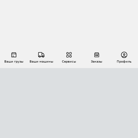
Ваши грузы
Ваши машины
Сервисы
Заказы
Профиль
АВТОМАТИЗАЦИЯ ПЕРЕВОЗОК
Площадки
Заказы
Торги
Тендеры
АТИ-Доки
GPS-мониторинг
АТИ Мессенджер
Цепочки грузов
API ATI.SU
ПОЛЕЗНОЕ