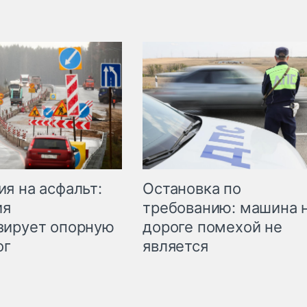
Остановка по
я на асфальт:
требованию: машина 
ия
дороге помехой не
зирует опорную
является
ог