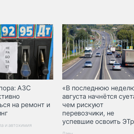
пора: АЗС
«В последнюю недел
ктивно
августа начнётся суета
ься на ремонт и
чем рискуют
инг
перевозчики, не
успевшие освоить ЭТ
ла и автохимия
Дзен