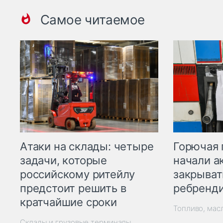
Самое читаемое
Горючая 
Атаки на склады: четыре
начали а
задачи, которые
закрыват
российскому ритейлу
ребренд
предстоит решить в
кратчайшие сроки
Топливо, мас
Склады и грузовые терминалы