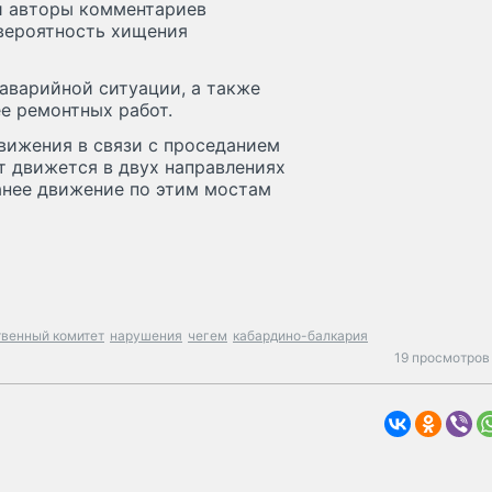
 и авторы комментариев
вероятность хищения
аварийной ситуации, а также
е ремонтных работ.
вижения в связи с проседанием
т движется в двух направлениях
анее движение по этим мостам
твенный комитет
нарушения
чегем
кабардино-балкария
19 просмотров