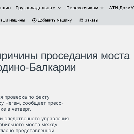
ашин
Грузовладельцам
Перевозчикам
АТИ-Доки
А
Ваши машины
Добавить машину
Заказы
причины проседания моста
ардино-Балкарии
я проверка по факту
у Чегем, сообщает пресс-
е в четверг.
и следственного управления
обильного моста между
гласно представленной