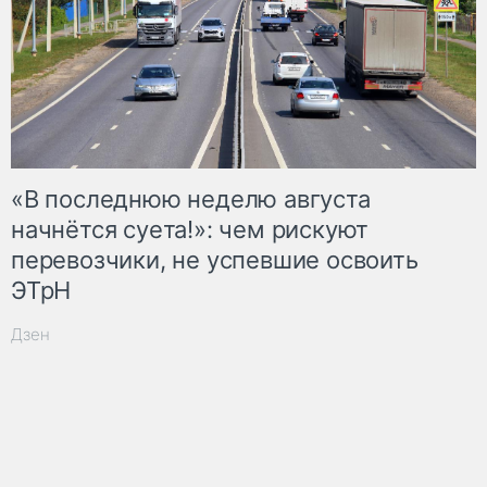
«В последнюю неделю августа
начнётся суета!»: чем рискуют
перевозчики, не успевшие освоить
ЭТрН
Дзен