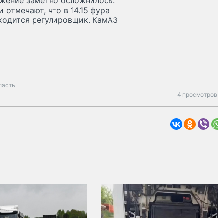
вижение заметно осложнилось.
 отмечают, что в 14.15 фура
аходится регулировщик. КамАЗ
ласть
4 просмотров 