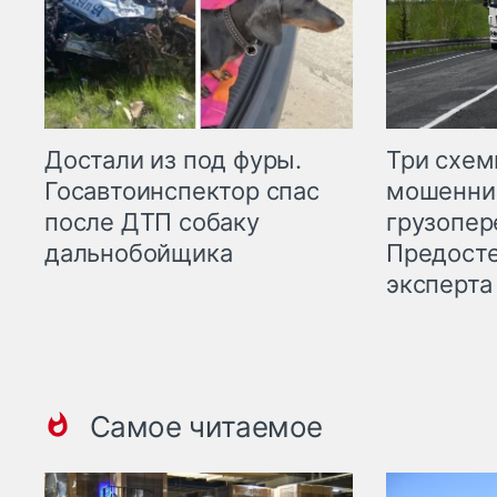
Три схе
Достали из под фуры.
мошенни
Госавтоинспектор спас
грузопер
после ДТП собаку
Предост
дальнобойщика
эксперта
Самое читаемое