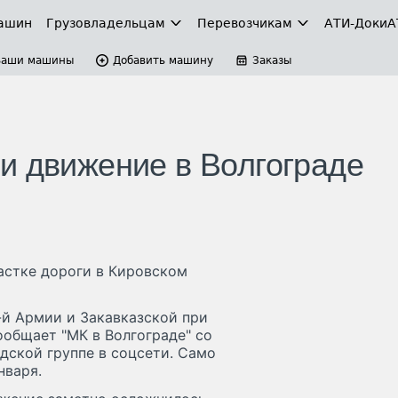
ашин
Грузовладельцам
Перевозчикам
АТИ-Доки
А
Ваши машины
Добавить машину
Заказы
и движение в Волгограде
астке дороги в Кировском
-й Армии и Закавказской при
общает "МК в Волгограде" со
дской группе в соцсети. Само
нваря.