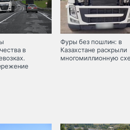
мы
Фуры без пошлин: в
чества в
Казахстане раскрыли
евозках.
многомиллионную сх
ережение