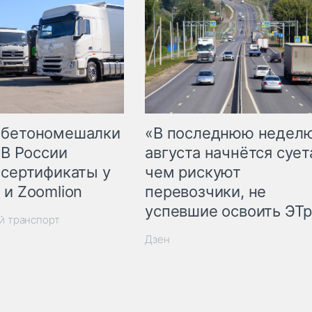
 бетономешалки
«В последнюю недел
 В России
августа начнётся суета
 сертификаты у
чем рискуют
 и Zoomlion
перевозчики, не
успевшие освоить ЭТ
й транспорт
Дзен