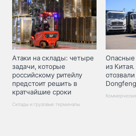
Опасные
Атаки на склады: четыре
из Китая.
задачи, которые
отозвали
российскому ритейлу
Dongfeng
предстоит решить в
кратчайшие сроки
Коммерчески
Склады и грузовые терминалы