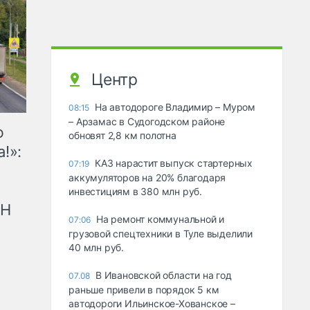
Центр
На автодороге Владимир – Муром
08:15
– Арзамас в Судогодском районе
ю
обновят 2,8 км полотна
!»:
КАЗ нарастит выпуск стартерных
07:19
аккумуляторов на 20% благодаря
инвестициям в 380 млн руб.
рН
На ремонт коммунальной и
07:06
грузовой спецтехники в Туле выделили
40 млн руб.
В Ивановской области на год
07.08
раньше привели в порядок 5 км
автодороги Ильинское-Хованское –