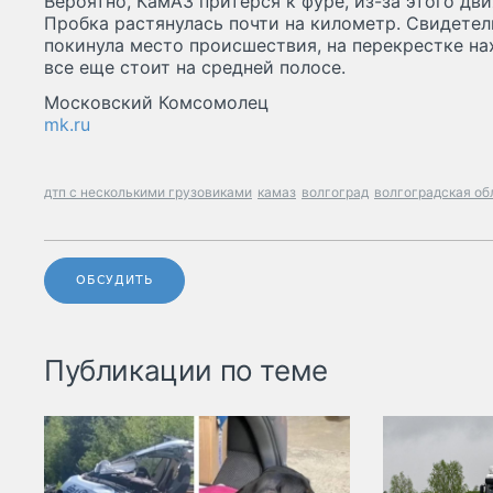
Вероятно, КамАЗ притерся к фуре, из-за этого д
Пробка растянулась почти на километр. Свидетели
покинула место происшествия, на перекрeстке н
все еще стоит на средней полосе.
Московский Комсомолец
mk.ru
дтп с несколькими грузовиками
камаз
волгоград
волгоградская об
ОБСУДИТЬ
Публикации по теме