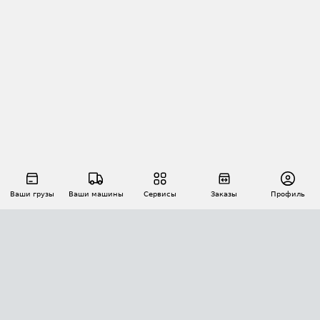
Ваши грузы
Ваши машины
Сервисы
Заказы
Профиль
АВТОМАТИЗАЦИЯ ПЕРЕВОЗОК
Площадки
Заказы
Торги
Тендеры
АТИ-Доки
GPS-мониторинг
АТИ Мессенджер
Цепочки грузов