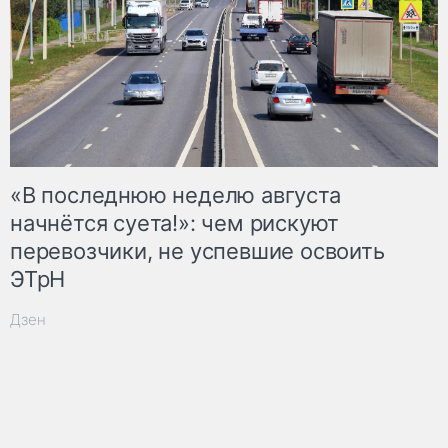
«В последнюю неделю августа
начнётся суета!»: чем рискуют
перевозчики, не успевшие освоить
ЭТрН
Дзен