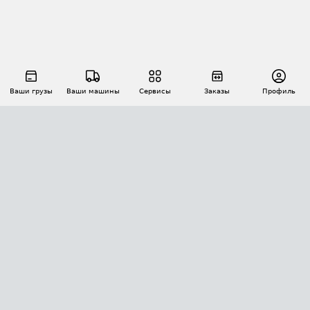
Ваши грузы
Ваши машины
Сервисы
Заказы
Профиль
АВТОМАТИЗАЦИЯ ПЕРЕВОЗОК
Площадки
Заказы
Торги
Тендеры
АТИ-Доки
GPS-мониторинг
АТИ Мессенджер
Цепочки грузов
API ATI.SU
ПОЛЕЗНОЕ
Расчет расстояний
БЕЗОПАСНОСТЬ
Академия ATI.SU
ATI.SU о безопасности