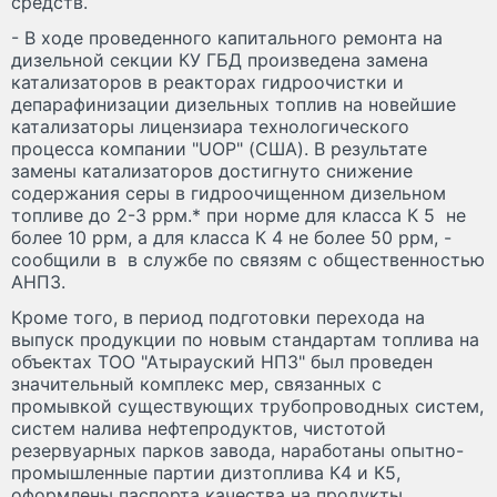
средств.
- В ходе проведенного капитального ремонта на
дизельной секции КУ ГБД произведена замена
катализаторов в реакторах гидроочистки и
депарафинизации дизельных топлив на новейшие
катализаторы лицензиара технологического
процесса компании "UOP" (США). В результате
замены катализаторов достигнуто снижение
содержания серы в гидроочищенном дизельном
топливе до 2-3 ррм.* при норме для класса К 5 не
более 10 ррм, а для класса К 4 не более 50 ррм, -
сообщили в в службе по связям с общественностью
АНПЗ.
Кроме того, в период подготовки перехода на
выпуск продукции по новым стандартам топлива на
объектах ТОО "Атырауский НПЗ" был проведен
значительный комплекс мер, связанных с
промывкой существующих трубопроводных систем,
систем налива нефтепродуктов, чистотой
резервуарных парков завода, наработаны опытно-
промышленные партии дизтоплива К4 и К5,
оформлены паспорта качества на продукты.