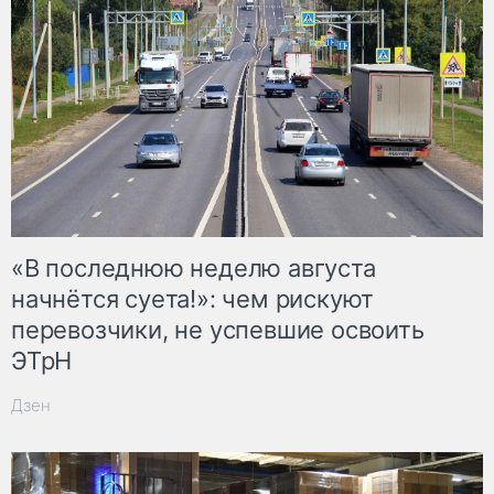
«В последнюю неделю августа
начнётся суета!»: чем рискуют
перевозчики, не успевшие освоить
ЭТрН
Дзен