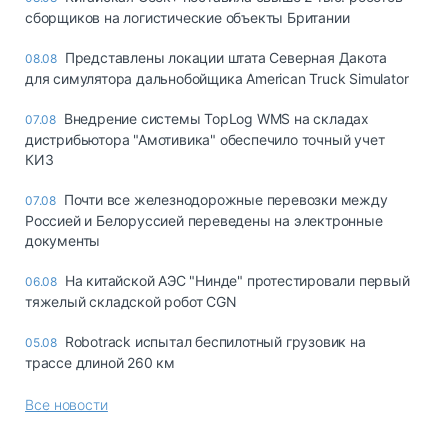
сборщиков на логистические объекты Британии
Представлены локации штата Северная Дакота
08.08
для симулятора дальнобойщика American Truck Simulator
Внедрение системы TopLog WMS на складах
07.08
дистрибьютора "Амотивика" обеспечило точный учет
КИЗ
Почти все железнодорожные перевозки между
07.08
Россией и Белоруссией переведены на электронные
документы
На китайской АЭС "Нинде" протестировали первый
06.08
тяжелый складской робот CGN
Robotrack испытал беспилотный грузовик на
05.08
трассе длиной 260 км
Все новости