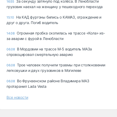
За секунду затянуло под колёса. В Ленобласти
16:55
грузовик наехал на женщину у пешеходного перехода
На КАД фургоны бились о КАМАЗ, ограждение и
15:10
друг о друга. Погиб водитель
Огромная пробка скопилась на трассе «Кола» из-
14:08
за аварии с фурой в Ленобласти
В Мордовии на трассе М-5 водитель МАЗа
06.08
спровоцировал смертельную аварию
Трое человек получили травмы при столкновении
06.08
легковушки и двух грузовиков в Могилеве
Во Фрунзенском районе Владимира МАЗ
06.08
протаранил Lada Vesta
Все новости