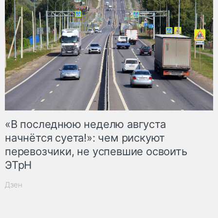
«В последнюю неделю августа
начнётся суета!»: чем рискуют
перевозчики, не успевшие освоить
ЭТрН
Дзен