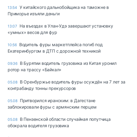
У китайского дальнобойщика на таможне в
13:54
Приморье изъяли деньги
Ha въeздax в Улaн-Удэ зaвepшaют ycтaнoвкy
13:07
«yмныx» вecoв для фyp
Водитель фуры маркетплейса погиб под
10:56
Екатеринбургом в ДТП с дорожной техникой
В Бурятии водитель грузовика из Китая уронил
09:36
ротор на трассу «Байкал»
В Оренбуржье водитель фуры осуждён на 7 лет за
05.08
контрабанду тонны прекурсоров
Притворился иранским: в Дагестане
05.08
заблокировали фуры с армянским перцем
В Пензенской области случайная попутчица
05.08
обокрала водителя грузовика