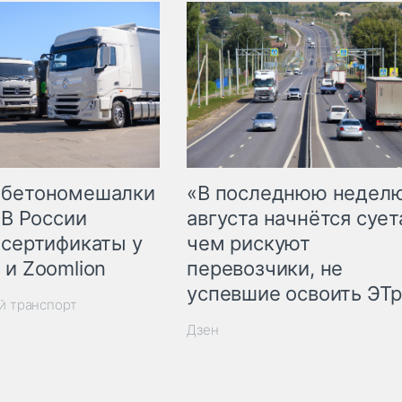
 бетономешалки
«В последнюю недел
 В России
августа начнётся суета
 сертификаты у
чем рискуют
 и Zoomlion
перевозчики, не
успевшие освоить ЭТ
й транспорт
Дзен