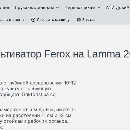
ашин
Грузовладельцам
Перевозчикам
АТИ-Доки
А
Ваши машины
Добавить машину
Заказы
льтиватор Ferox на Lamma 
р с глубиной возделывания 10-12
ля культур, требующих
общает Traktorist.ua со
змерах - от 5 м до 9 м, имеет 5
и на расстоянии 11 см и 12 см
у стойками рабочих органов.
к.