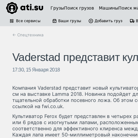
Грузы
Поиск грузов
Машины
Поиск м
Все сервисы
Ваши грузы
Добавить груз
← Спецтехника
Vaderstad представит ку
17:30, 15 Января 2018
Компания Vaderstad представит новый культивато
см на выставке Lamma 2018. Новинка подойдет д
тщательной обработки посевного ложа. Об этом со
ссылкой на fwi.co.uk.
Культиватор Ferox будет представлен в четырех ра
или 6 рядов с изогнутыми лапами, расположенным
соответственно для эффективного клиренса межд
Каждая лапа имеет 50-миллиметровый наконечни