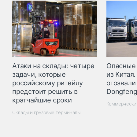
Опасные
Атаки на склады: четыре
из Китая.
задачи, которые
отозвали
российскому ритейлу
Dongfeng
предстоит решить в
кратчайшие сроки
Коммерчески
Склады и грузовые терминалы