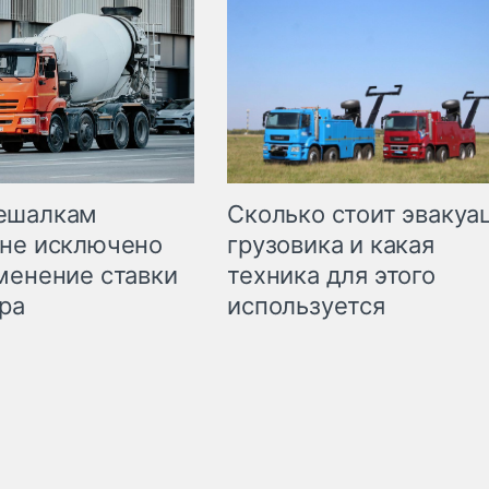
Сколько стоит эвакуа
ешалкам
грузовика и какая
не исключено
техника для этого
менение ставки
используется
ра