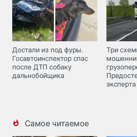
Три схе
Достали из под фуры.
мошенни
Госавтоинспектор спас
грузопер
после ДТП собаку
Предост
дальнобойщика
эксперта
Самое читаемое