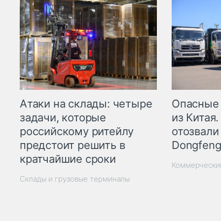
Опасные
Атаки на склады: четыре
из Китая.
задачи, которые
отозвали
российскому ритейлу
Dongfeng
предстоит решить в
кратчайшие сроки
Коммерчески
Склады и грузовые терминалы