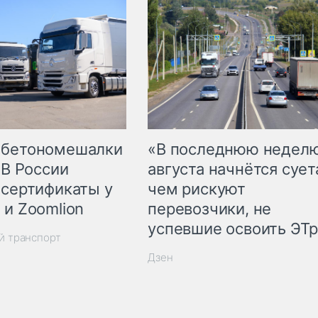
 бетономешалки
«В последнюю недел
 В России
августа начнётся суета
 сертификаты у
чем рискуют
 и Zoomlion
перевозчики, не
успевшие освоить ЭТ
й транспорт
Дзен