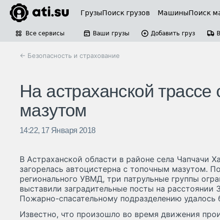
Грузы
Поиск грузов
Машины
Поиск м
Все сервисы
Ваши грузы
Добавить груз
← Безопасность и страхование
На астраханской трассе 
мазутом
14:22, 17 Января 2018
В Астраханской области в районе села Чапчачи Х
загорелась автоцистерна с топочным мазутом. 
регионального УВМД, три патрульные группы огр
выставили заградительные посты на расстоянии 3
Пожарно-спасательному подразделению удалось 
Известно, что произошло во время движения про