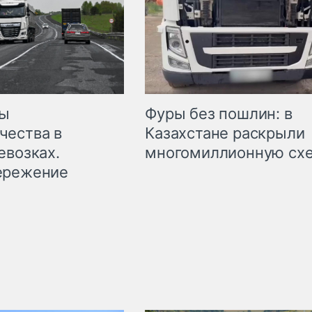
мы
Фуры без пошлин: в
чества в
Казахстане раскрыли
евозках.
многомиллионную сх
ережение