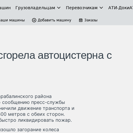
ашин
Грузовладельцам
Перевозчикам
АТИ-Доки
А
Ваши машины
Добавить машину
Заказы
сгорела автоцистерна с
арабалинского района
По сообщению пресс-службы
аничили движение транспорта и
00 метров с обеих сторон.
быстро ликвидировать пожар.
изошло загорание колеса