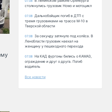
В Ленинском районе Оренбурга
07.08
столкнулись грузовик Howo и мотоцикл
Дальнобойщик погиб в ДТП с
07.08
тремя грузовиками на трассе М-10 в
Тверской области
За секунду затянуло под колёса. В
07.08
Ленобласти грузовик наехал на
женщину у пешеходного перехода
ему
На КАД фургоны бились о КАМАЗ,
07.08
ограждение и друг о друга. Погиб
водитель
Все новости