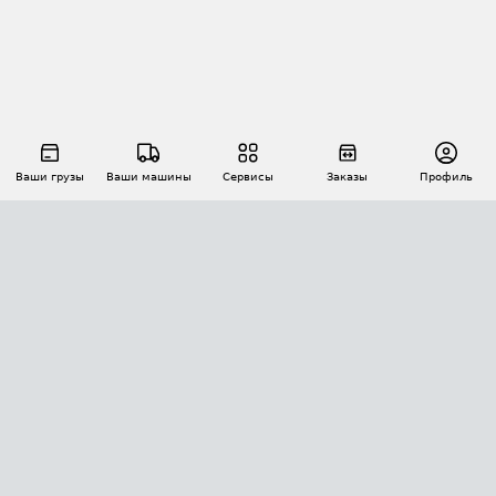
Ваши грузы
Ваши машины
Сервисы
Заказы
Профиль
АВТОМАТИЗАЦИЯ ПЕРЕВОЗОК
Площадки
Заказы
Торги
Тендеры
АТИ-Доки
GPS-мониторинг
АТИ Мессенджер
Цепочки грузов
API ATI.SU
ПОЛЕЗНОЕ
Расчет расстояний
БЕЗОПАСНОСТЬ