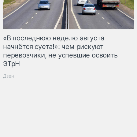
«В последнюю неделю августа
начнётся суета!»: чем рискуют
перевозчики, не успевшие освоить
ЭТрН
Дзен