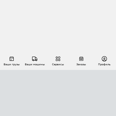
Ваши грузы
Ваши машины
Сервисы
Заказы
Профиль
АВТОМАТИЗАЦИЯ ПЕРЕВОЗОК
Площадки
Заказы
Торги
Тендеры
АТИ-Доки
GPS-мониторинг
АТИ Мессенджер
Цепочки грузов
API ATI.SU