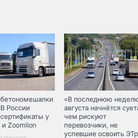
 бетономешалки
«В последнюю недел
 В России
августа начнётся суета
 сертификаты у
чем рискуют
 и Zoomlion
перевозчики, не
успевшие освоить ЭТ
й транспорт