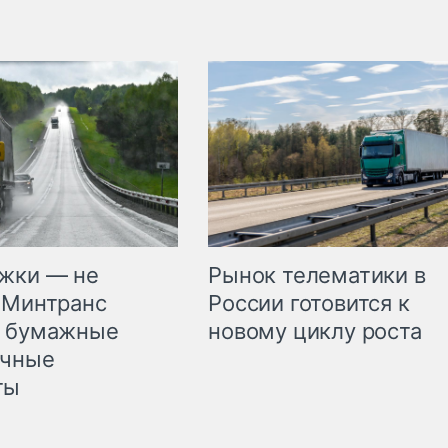
жки — не
Рынок телематики в
 Минтранс
России готовится к
л бумажные
новому циклу роста
очные
ты