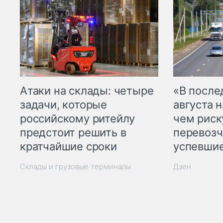
Атаки на склады: четыре
«В посл
задачи, которые
августа н
российскому ритейлу
чем рис
предстоит решить в
перевозч
кратчайшие сроки
успевшие
Склады и грузовые терминалы
Дзен