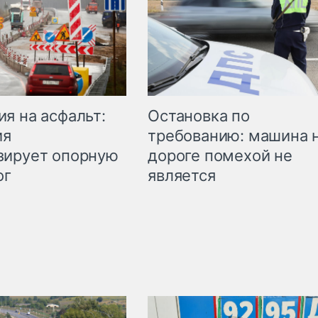
Остановка по
я на асфальт:
требованию: машина 
ия
дороге помехой не
зирует опорную
является
ог