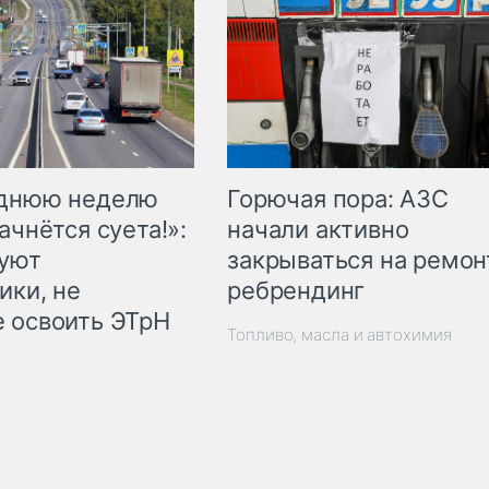
Горючая пора: АЗС
еднюю неделю
начали активно
ачнётся суета!»:
закрываться на ремон
куют
ребрендинг
ики, не
 освоить ЭТрН
Топливо, масла и автохимия