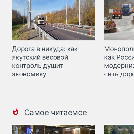
Дорога в никуда: как
Монополи
якутский весовой
как Росс
контроль душит
модерни
экономику
сеть дор
Самое читаемое