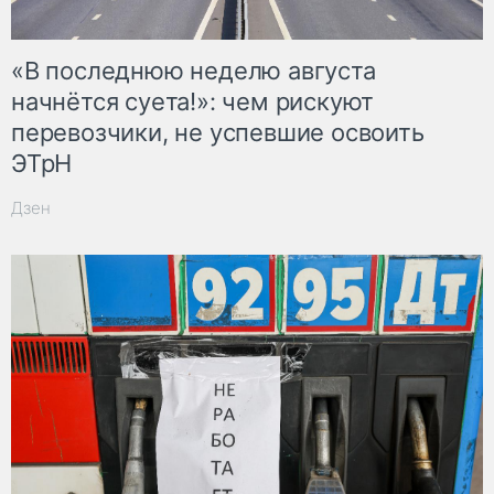
«В последнюю неделю августа
начнётся суета!»: чем рискуют
перевозчики, не успевшие освоить
ЭТрН
Дзен