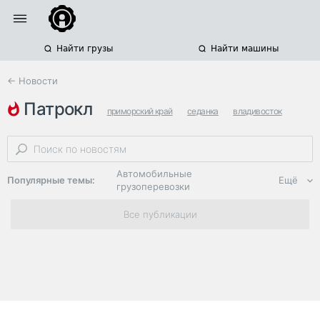
Найти грузы
Найти машины
← Новости
патрокл
приморский край
седанка
владивосток
Автомобильные
Популярные темы:
Ещё
грузоперевозки
Региональная
Все публикации
логистика
ЭДО, ИТ в
логистике
Дороги,
инфраструктура