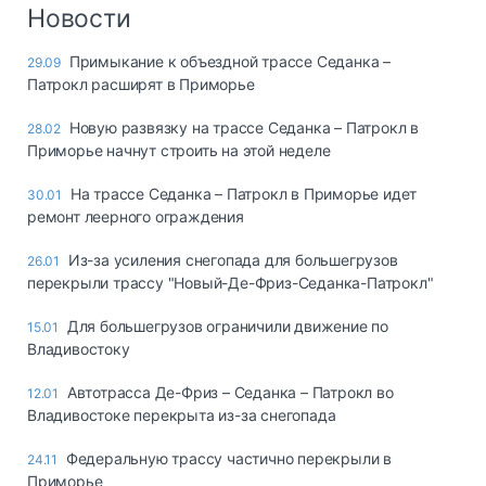
Логистика, грузы
Новости
Негабаритные и
Примыкание к объездной трассе Седанка –
29.09
опасные грузы
Патрокл расширят в Приморье
Безопасность и
страхование
Новую развязку на трассе Седанка – Патрокл в
28.02
Приморье начнут строить на этой неделе
Таможня и ВЭД
На трассе Седанка – Патрокл в Приморье идет
30.01
Склады и
ремонт леерного ограждения
грузовые
терминалы
Из-за усиления снегопада для большегрузов
26.01
Коммерческий
перекрыли трассу "Новый-Де-Фриз-Седанка-Патрокл"
транспорт
Для большегрузов ограничили движение по
15.01
Спецтехника
Владивостоку
Автосервис,
Автотрасса Де-Фриз – Седанка – Патрокл во
12.01
запчасти, шины
Владивостоке перекрыта из-за снегопада
Топливо, масла и
Дзен
автохимия
Федеральную трассу частично перекрыли в
24.11
Приморье