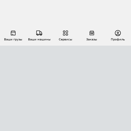
Ваши грузы
Ваши машины
Сервисы
Заказы
Профиль
АВТОМАТИЗАЦИЯ ПЕРЕВОЗОК
Площадки
Заказы
Торги
Тендеры
АТИ-Доки
GPS-мониторинг
АТИ Мессенджер
Цепочки грузов
API ATI.SU
ПОЛЕЗНОЕ
Расчет расстояний
БЕЗОПАСНОСТЬ
Академия ATI.SU