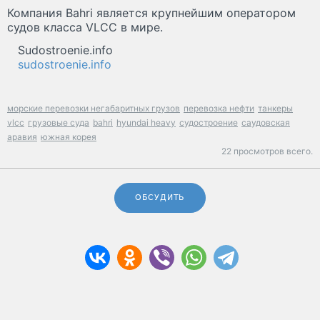
Компания Bahri является крупнейшим оператором
судов класса VLCC в мире.
Sudostroenie.info
sudostroenie.info
морские перевозки негабаритных грузов
перевозка нефти
танкеры
vlcc
грузовые суда
bahri
hyundai heavy
судостроение
саудовская
аравия
южная корея
22 просмотров всего.
ОБСУДИТЬ