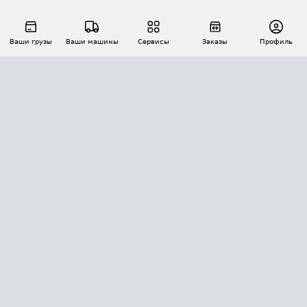
Ваши грузы
Ваши машины
Сервисы
Заказы
Профиль
АВТОМАТИЗАЦИЯ ПЕРЕВОЗОК
Площадки
Заказы
Торги
Тендеры
АТИ-Доки
GPS-мониторинг
АТИ Мессенджер
Цепочки грузов
API ATI.SU
ПОЛЕЗНОЕ
Расчет расстояний
БЕЗОПАСНОСТЬ
Академия ATI.SU
ATI.SU о безопасности
Звезды ATI.SU на вашем сайте
КОНТАКТЫ И ТАРИФЫ
Памятка по проверке контрагентов
Индекс ATI.SU FTL РФ
О системе ATI.SU
Светофор+
Средние ставки
ИНФОРМАЦИЯ