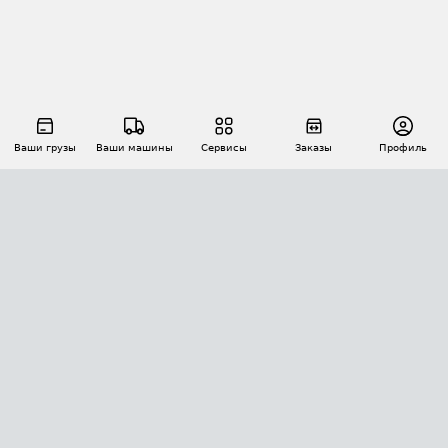
Ваши грузы
Ваши машины
Сервисы
Заказы
Профиль
АВТОМАТИЗАЦИЯ ПЕРЕВОЗОК
Площадки
Заказы
Торги
Тендеры
АТИ-Доки
GPS-мониторинг
АТИ Мессенджер
Цепочки грузов
API ATI.SU
ПОЛЕЗНОЕ
Расчет расстояний
БЕЗОПАСНОСТЬ
Академия ATI.SU