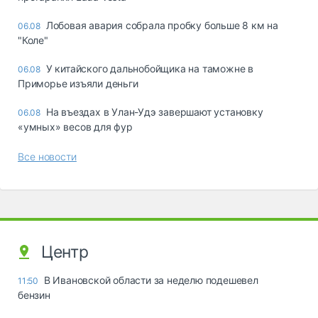
Лобовая авария собрала пробку больше 8 км на
06.08
"Коле"
У китайского дальнобойщика на таможне в
06.08
Приморье изъяли деньги
Ha въeздax в Улaн-Удэ зaвepшaют ycтaнoвкy
06.08
«yмныx» вecoв для фyp
Все новости
Центр
В Ивановской области за неделю подешевел
11:50
бензин