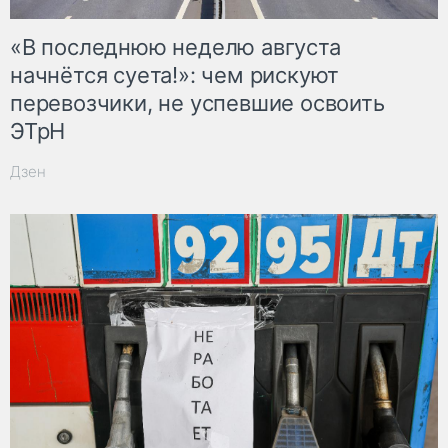
«В последнюю неделю августа
начнётся суета!»: чем рискуют
перевозчики, не успевшие освоить
ЭТрН
Дзен