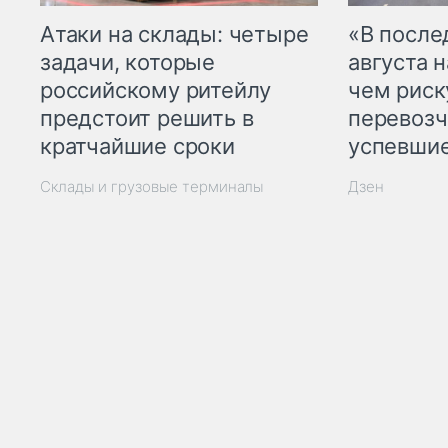
Атаки на склады: четыре
«В посл
задачи, которые
августа н
российскому ритейлу
чем рис
предстоит решить в
перевозч
кратчайшие сроки
успевшие
Склады и грузовые терминалы
Дзен