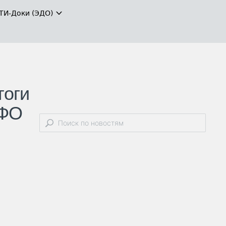
ТИ-Доки (ЭДО)
тоги
ЗФО