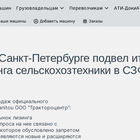
ашин
Грузовладельцам
Перевозчикам
АТИ-Доки
А
Ваши машины
Добавить машину
Заказы
Санкт-Петербурге подвел и
нга сельскохозтехники в С
одаж официального
nitou ООО "Трактороцентр":
ынок лизинга
роса на нее связано с
 которое обусловлено запретом
Появляются новые и расширяются