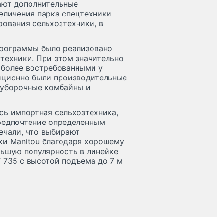
ают дополнительные
еличения парка спецтехники
ования сельхозтехники, в
 программы было реализовано
техники. При этом значительно
аиболее востребованными у
иционно были производительные
моуборочные комбайны и
сь импортная сельхозтехника,
редпочтение определенным
ечали, что выбирают
ки Manitou благодаря хорошему
льшую популярность в линейке
 735 с высотой подъема до 7 м