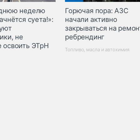
Горючая пора: АЗС
еднюю неделю
начали активно
ачнётся суета!»:
закрываться на ремон
куют
ребрендинг
ики, не
 освоить ЭТрН
Топливо, масла и автохимия