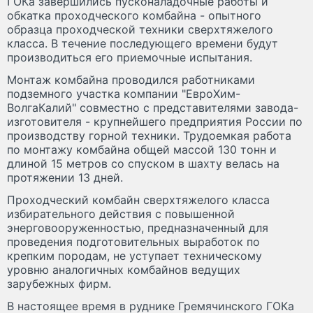
ГОКа завершились пусконаладочные работы и
обкатка проходческого комбайна - опытного
образца проходческой техники сверхтяжелого
класса. В течение последующего времени будут
производиться его приемочные испытания.
Монтаж комбайна проводился работниками
подземного участка компании "ЕвроХим-
ВолгаКалий" совместно с представителями завода-
изготовителя - крупнейшего предприятия России по
производству горной техники. Трудоемкая работа
по монтажу комбайна общей массой 130 тонн и
длиной 15 метров со спуском в шахту велась на
протяжении 13 дней.
Проходческий комбайн сверхтяжелого класса
избирательного действия с повышенной
энерговооруженностью, предназначенный для
проведения подготовительных выработок по
крепким породам, не уступает техническому
уровню аналогичных комбайнов ведущих
зарубежных фирм.
В настоящее время в руднике Гремячинского ГОКа