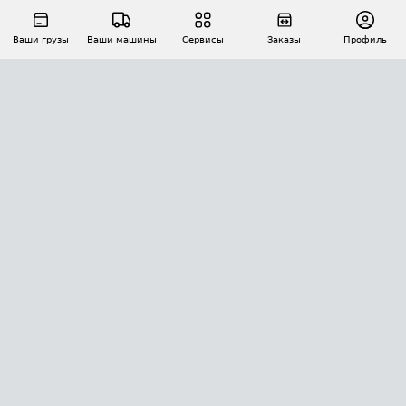
Ваши грузы
Ваши машины
Сервисы
Заказы
Профиль
АВТОМАТИЗАЦИЯ ПЕРЕВОЗОК
Площадки
Заказы
Торги
Тендеры
АТИ-Доки
GPS-мониторинг
АТИ Мессенджер
Цепочки грузов
API ATI.SU
ПОЛЕЗНОЕ
Расчет расстояний
БЕЗОПАСНОСТЬ
Академия ATI.SU
ATI.SU о безопасности
Звезды ATI.SU на вашем сайте
КОНТАКТЫ И ТАРИФЫ
Памятка по проверке контрагентов
Индекс ATI.SU FTL РФ
О системе ATI.SU
Светофор+
Средние ставки
ИНФОРМАЦИЯ
Контактная информация
Страхование