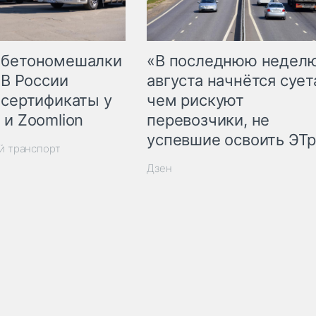
 бетономешалки
«В последнюю недел
 В России
августа начнётся суета
 сертификаты у
чем рискуют
 и Zoomlion
перевозчики, не
успевшие освоить ЭТ
й транспорт
Дзен