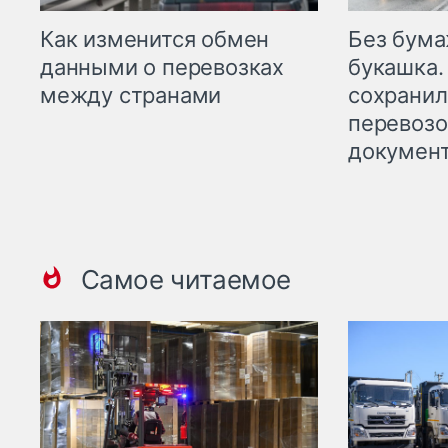
Как изменится обмен
Без бума
данными о перевозках
букашка.
между странами
сохрани
перевоз
докумен
Самое читаемое