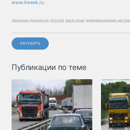
www.itweek.ru
облачные технологии
m1cloud
stack group
информационные систем
ОБСУДИТЬ
Публикации по теме