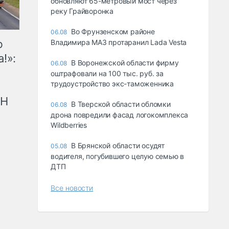
обновляют 65-метровый мост через
реку Грайворонка
Во Фрунзенском районе
06.08
ю
Владимира МАЗ протаранил Lada Vesta
!»:
В Воронежской области фирму
06.08
оштрафовали на 100 тыс. руб. за
трудоустройство экс-таможенника
рН
В Тверской области обломки
06.08
дрона повредили фасад логокомплекса
Wildberries
В Брянской области осудят
05.08
водителя, погубившего целую семью в
ДТП
Все новости