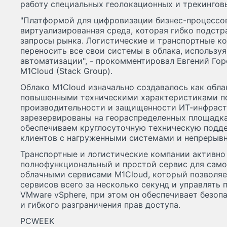
работу специальных геолокационных и трекингов
"Платформой для цифровизации бизнес-процессо
виртуализированная среда, которая гибко подстр
запросы рынка. Логистические и транспортные к
переносить все свои системы в облака, использу
автоматизации", - прокомментировал Евгений Го
M1Cloud (Stack Group).
Облако M1Cloud изначально создавалось как обла
повышенными техническими характеристиками по
производительности и защищенности ИТ-инфраст
зарезервированы на геораспределенных площадка
обеспечиваем круглосуточную техническую подде
клиентов с нагруженными системами и непрерывн
Транспортные и логистические компании активно
полнофункциональный и простой сервис для само
облачными сервисами M1Cloud, который позволяе
сервисов всего за несколько секунд и управлять
VMware vSphere, при этом он обеспечивает безоп
и гибкого разграничения прав доступа.
PCWEEK