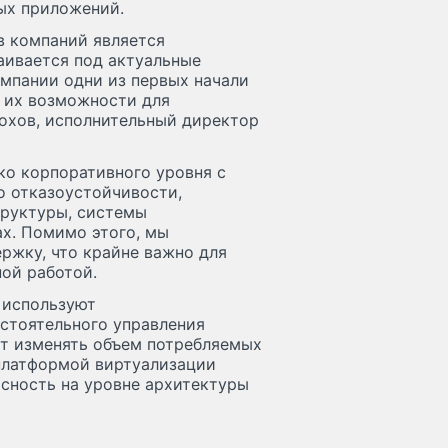
ых приложений.
в компаний является
аивается под актуальные
омпании одни из первых начали
я их возможности для
рохов, исполнительный директор
ко корпоративного уровня с
 отказоустойчивости,
руктуры, системы
х. Помимо этого, мы
ржку, что крайне важно для
ой работой.
 используют
стоятельного управления
т изменять объем потребляемых
 платформой виртуализации
асность на уровне архитектуры