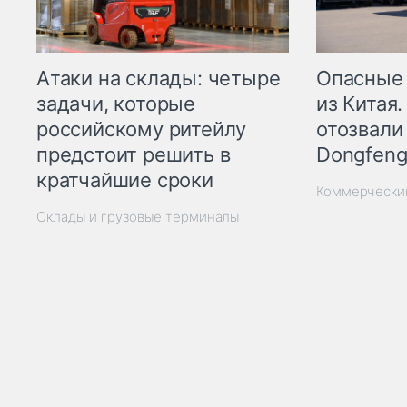
Опасные
Атаки на склады: четыре
из Китая.
задачи, которые
отозвали
российскому ритейлу
Dongfeng
предстоит решить в
кратчайшие сроки
Коммерчески
Склады и грузовые терминалы