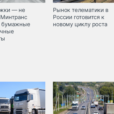
жки — не
Рынок телематики в
 Минтранс
России готовится к
л бумажные
новому циклу роста
очные
ты