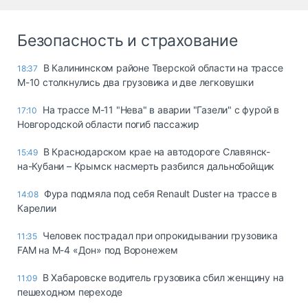
Безопасность и страхование
В Калининском районе Тверской области на трассе
18:37
М-10 столкнулись два грузовика и две легковушки
На трассе М-11 "Нева" в аварии "Газели" с фурой в
17:10
Новгородской области погиб пассажир
В Краснодарском крае на автодороге Славянск-
15:49
на-Кубани – Крымск насмерть разбился дальнобойщик
Фура подмяла под себя Renault Duster на трассе в
14:08
Карелии
Человек пострадал при опрокидывании грузовика
11:35
FAM на М-4 «Дон» под Воронежем
В Хабаровске водитель грузовика сбил женщину на
11:09
пешеходном переходе