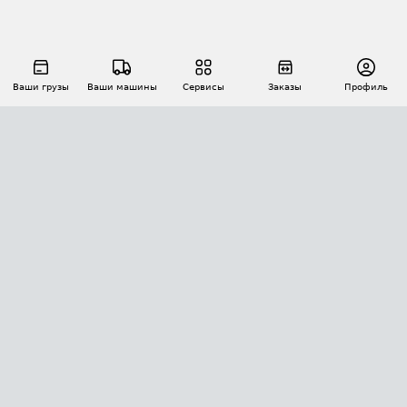
Ваши грузы
Ваши машины
Сервисы
Заказы
Профиль
АВТОМАТИЗАЦИЯ ПЕРЕВОЗОК
Площадки
Заказы
Торги
Тендеры
АТИ-Доки
GPS-мониторинг
АТИ Мессенджер
Цепочки грузов
API ATI.SU
ПОЛЕЗНОЕ
Расчет расстояний
БЕЗОПАСНОСТЬ
Академия ATI.SU
ATI.SU о безопасности
Звезды ATI.SU на вашем сайте
КОНТАКТЫ И ТАРИФЫ
Памятка по проверке контрагентов
Индекс ATI.SU FTL РФ