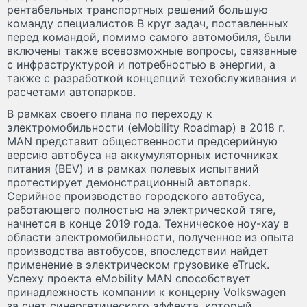
рентабельных транспортных решений большую
команду специалистов В круг задач, поставленных
перед командой, помимо самого автомобиля, были
включены также всевозможные вопросы, связанные
с инфраструктурой и потребностью в энергии, а
также с разработкой концепций техобслуживания и
расчетами автопарков.
В рамках своего плана по переходу к
электромобильности (eMobility Roadmap) в 2018 г.
MAN представит общественности предсерийную
версию автобуса на аккумуляторных источниках
питания (BEV) и в рамках полевых испытаний
протестирует демонстрационный автопарк.
Серийное производство городского автобуса,
работающего полностью на электрической тяге,
начнется в конце 2019 года. Техническое ноу-хау в
области электромобильности, полученное из опыта
производства автобусов, впоследствии найдет
применение в электрическом грузовике eTruck.
Успеху проекта eMobility MAN способствует
принадлежность компании к концерну Volkswagen
за счет синергетического эффекта, который