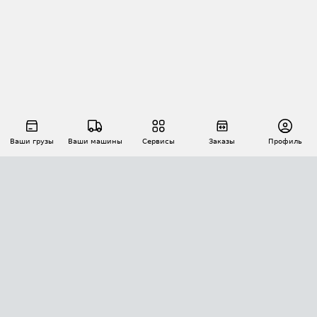
Ваши грузы
Ваши машины
Сервисы
Заказы
Профиль
АВТОМАТИЗАЦИЯ ПЕРЕВОЗОК
Площадки
Заказы
Торги
Тендеры
АТИ-Доки
GPS-мониторинг
АТИ Мессенджер
Цепочки грузов
API ATI.SU
ПОЛЕЗНОЕ