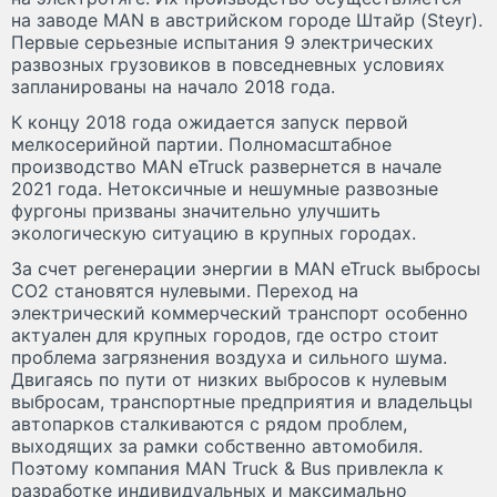
на заводе MAN в австрийском городе Штайр (Steyr).
Первые серьезные испытания 9 электрических
развозных грузовиков в повседневных условиях
запланированы на начало 2018 года.
К концу 2018 года ожидается запуск первой
мелкосерийной партии. Полномасштабное
производство MAN eTruck развернется в начале
2021 года. Нетоксичные и нешумные развозные
фургоны призваны значительно улучшить
экологическую ситуацию в крупных городах.
За счет регенерации энергии в MAN eTruck выбросы
CO
2
становятся нулевыми. Переход на
электрический коммерческий транспорт особенно
актуален для крупных городов, где остро стоит
проблема загрязнения воздуха и сильного шума.
Двигаясь по пути от низких выбросов к нулевым
выбросам, транспортные предприятия и владельцы
автопарков сталкиваются с рядом проблем,
выходящих за рамки собственно автомобиля.
Поэтому компания MAN Truck & Bus привлекла к
разработке индивидуальных и максимально