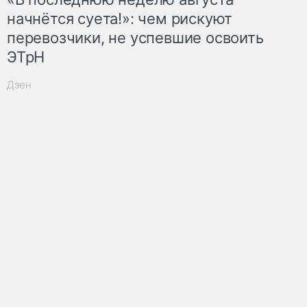
начнётся суета!»: чем рискуют
перевозчики, не успевшие освоить
ЭТрН
Дзен