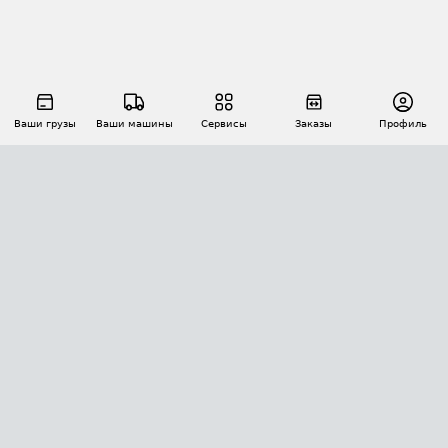
Ваши грузы
Ваши машины
Сервисы
Заказы
Профиль
АВТОМАТИЗАЦИЯ ПЕРЕВОЗОК
Площадки
Заказы
Торги
Тендеры
АТИ-Доки
GPS-мониторинг
АТИ Мессенджер
Цепочки грузов
API ATI.SU
ПОЛЕЗНОЕ
Расчет расстояний
БЕЗОПАСНОСТЬ
Академия ATI.SU
ATI.SU о безопасности
Звезды ATI.SU на вашем сайте