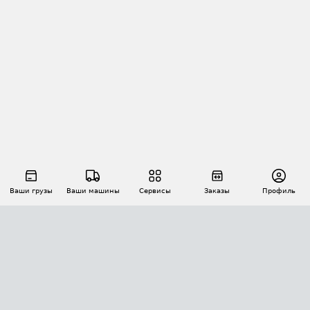
Ваши грузы
Ваши машины
Сервисы
Заказы
Профиль
АВТОМАТИЗАЦИЯ ПЕРЕВОЗОК
Площадки
Заказы
Торги
Тендеры
АТИ-Доки
GPS-мониторинг
АТИ Мессенджер
Цепочки грузов