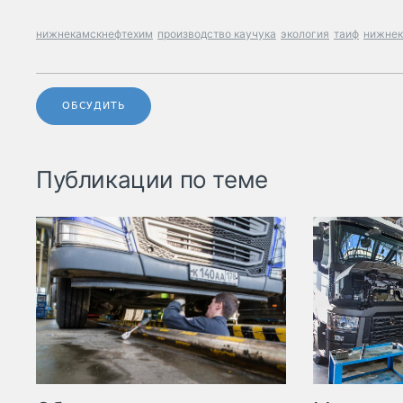
нижнекамскнефтехим
производство каучука
экология
таиф
нижнек
ОБСУДИТЬ
Публикации по теме