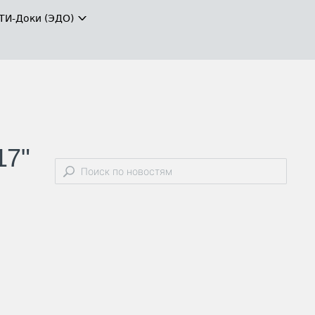
ТИ-Доки (ЭДО)
17"