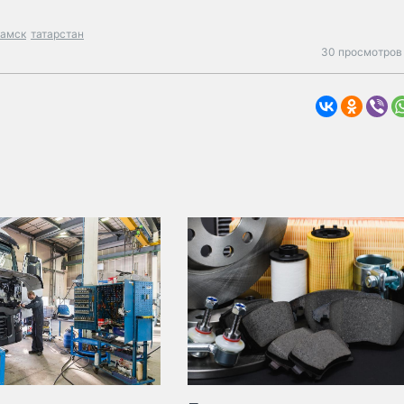
амск
татарстан
30 просмотров 