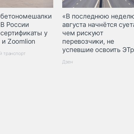
 бетономешалки
«В последнюю недел
 В России
августа начнётся суета
 сертификаты у
чем рискуют
 и Zoomlion
перевозчики, не
успевшие освоить ЭТ
й транспорт
Дзен