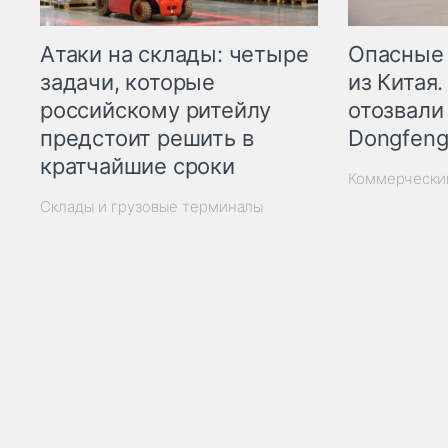
Опасные
Атаки на склады: четыре
из Китая.
задачи, которые
отозвали
российскому ритейлу
Dongfeng
предстоит решить в
кратчайшие сроки
Коммерчески
Склады и грузовые терминалы