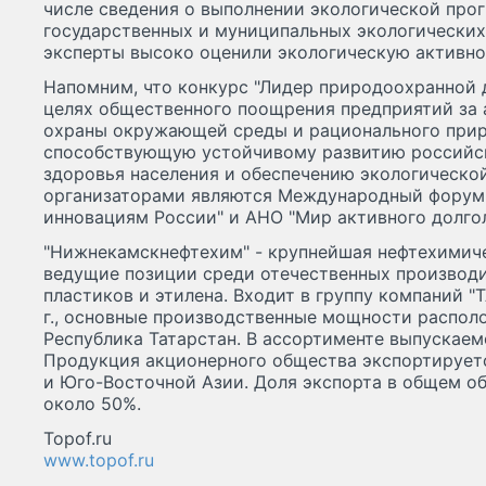
числе сведения о выполнении экологической прог
государственных и муниципальных экологических 
эксперты высоко оценили экологическую активно
Напомним, что конкурс "Лидер природоохранной 
целях общественного поощрения предприятий за 
охраны окружающей среды и рационального прир
способствующую устойчивому развитию российс
здоровья населения и обеспечению экологической
организаторами являются Международный форум
инновациям России" и АНО "Мир активного долгол
"Нижнекамскнефтехим" - крупнейшая нефтехимиче
ведущие позиции среди отечественных производи
пластиков и этилена. Входит в группу компаний "
г., основные производственные мощности располо
Республика Татарстан. В ассортименте выпускаем
Продукция акционерного общества экспортируетс
и Юго-Восточной Азии. Доля экспорта в общем о
около 50%.
Topof.ru
www.topof.ru