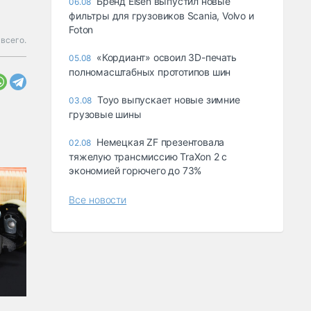
Бренд Eisen выпустил новые
06.08
фильтры для грузовиков Scania, Volvo и
Foton
всего.
«Кордиант» освоил 3D-печать
05.08
полномасштабных прототипов шин
Toyo выпускает новые зимние
03.08
грузовые шины
Немецкая ZF презентовала
02.08
тяжелую трансмиссию TraXon 2 с
экономией горючего до 73%
Все новости