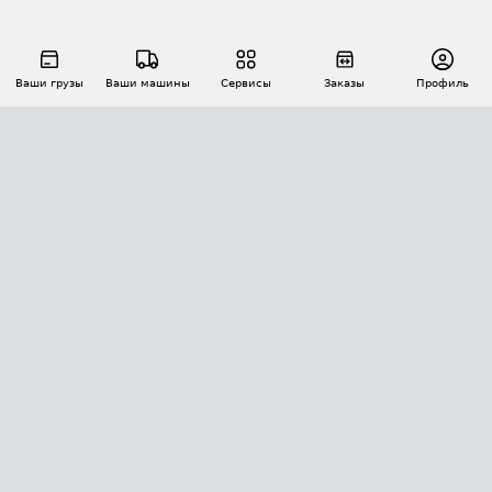
Ваши грузы
Ваши машины
Сервисы
Заказы
Профиль
АВТОМАТИЗАЦИЯ ПЕРЕВОЗОК
Площадки
Заказы
Торги
Тендеры
АТИ-Доки
GPS-мониторинг
АТИ Мессенджер
Цепочки грузов
API ATI.SU
ПОЛЕЗНОЕ
Расчет расстояний
БЕЗОПАСНОСТЬ
Академия ATI.SU
ATI.SU о безопасности
Звезды ATI.SU на вашем сайте
КОНТАКТЫ И ТАРИФЫ
Памятка по проверке контрагентов
Индекс ATI.SU FTL РФ
О системе ATI.SU
Светофор+