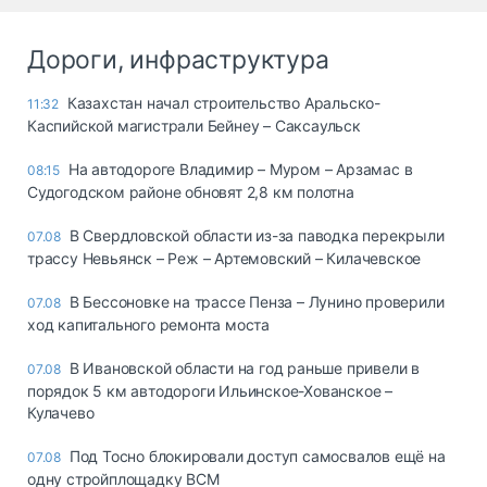
Дороги, инфраструктура
Казахстан начал строительство Аральско-
11:32
Каспийской магистрали Бейнеу – Саксаульск
На автодороге Владимир – Муром – Арзамас в
08:15
Судогодском районе обновят 2,8 км полотна
В Свердловской области из-за паводка перекрыли
07.08
трассу Невьянск – Реж – Артемовский – Килачевское
В Бессоновке на трассе Пенза – Лунино проверили
07.08
ход капитального ремонта моста
В Ивановской области на год раньше привели в
07.08
порядок 5 км автодороги Ильинское-Хованское –
Кулачево
Под Тосно блокировали доступ самосвалов ещё на
07.08
одну стройплощадку ВСМ