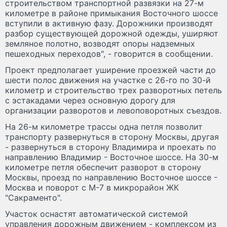
строительством транспортной развязки на 27-м
километре в районе примыкания Восточного шоссе
вступили в активную фазу. Дорожники производят
разбор существующей дорожной одежды, уширяют
земляное полотно, возводят опоры надземных
пешеходных переходов", - говорится в сообщении.
Проект предполагает уширение проезжей части до
шести полос движения на участке с 26-го по 30-й
километр и строительство трех разворотных петель
с эстакадами через основную дорогу для
организации разворотов и левоповоротных съездов.
На 26-м километре трассы одна петля позволит
транспорту развернуться в сторону Москвы, другая
- развернуться в сторону Владимира и проехать по
направлению Владимир - Восточное шоссе. На 30-м
километре петля обеспечит разворот в сторону
Москвы, проезд по направлению Восточное шоссе -
Москва и поворот с М-7 в микрорайон ЖК
"Сакраменто".
Участок оснастят автоматической системой
управления дорожным движением - комплексом из