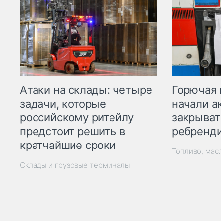
Горючая 
Атаки на склады: четыре
начали а
задачи, которые
закрыват
российскому ритейлу
ребренд
предстоит решить в
кратчайшие сроки
Топливо, мас
Склады и грузовые терминалы