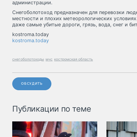
администрации.
Снегоболотоход предназначен для перевозки люде
местности и плохих метеорологических условиях
даже самые убитые дороги, грязь, вода, снег и би
kostroma.today
kostroma.today
снегоболотоходы
мчс
костромская область
ОБСУДИТЬ
Публикации по теме