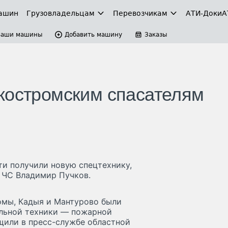
ашин
Грузовладельцам
Перевозчикам
АТИ-Доки
А
Ваши машины
Добавить машину
Заказы
костромским спасателям
и получили новую спецтехнику,
 ЧС Владимир Пучков.
омы, Кадыя и Мантурово были
альной техники — пожарной
щили в пресс-службе областной