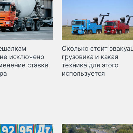
Сколько стоит эвакуа
ешалкам
грузовика и какая
не исключено
техника для этого
менение ставки
используется
ра