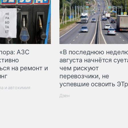
пора: АЗС
«В последнюю недел
ктивно
августа начнётся суета
ься на ремонт и
чем рискуют
инг
перевозчики, не
успевшие освоить ЭТ
ла и автохимия
Дзен