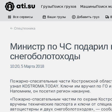
Грузы
Поиск грузов
Машины
Поиск м
Все сервисы
Ваши грузы
Добавить груз
← Спецтехника
Министр по ЧС подарил 
снегоболотоходы
10:20, 5 Марта 2018
Пожарно-спасательные части Костромской област
узнал KOSTROMA.TODAY. Ключи им вручил по ГО и
Напомним, он посетил регион накануне.
«Пожарно-спасательным частям по охране Костр
вручены технические паспорта и ключи от специ
автоцистерны и двух снегоболотоходов», — сооб