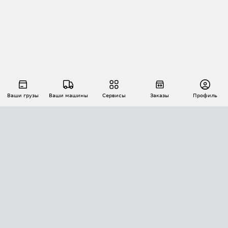
Ваши грузы
Ваши машины
Сервисы
Заказы
Профиль
АВТОМАТИЗАЦИЯ ПЕРЕВОЗОК
Площадки
Заказы
Торги
Тендеры
АТИ-Доки
GPS-мониторинг
АТИ Мессенджер
Цепочки грузов
API ATI.SU
ПОЛЕЗНОЕ