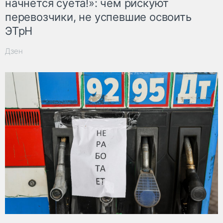
начнётся суета!»: чем рискуют
перевозчики, не успевшие освоить
ЭТрН
Дзен