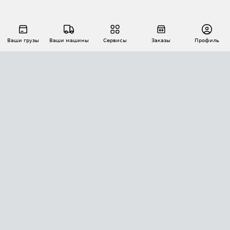
Ваши грузы
Ваши машины
Сервисы
Заказы
Профиль
АВТОМАТИЗАЦИЯ ПЕРЕВОЗОК
Площадки
Заказы
Торги
Тендеры
АТИ-Доки
GPS-мониторинг
АТИ Мессенджер
Цепочки грузов
API ATI.SU
ПОЛЕЗНОЕ
Расчет расстояний
БЕЗОПАСНОСТЬ
Академия ATI.SU
ATI.SU о безопасности
Звезды ATI.SU на вашем сайте
КОНТАКТЫ И ТАРИФЫ
Памятка по проверке контрагентов
Индекс ATI.SU FTL РФ
О системе ATI.SU