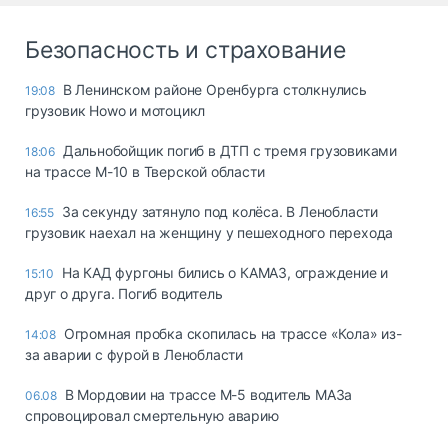
Безопасность и страхование
В Ленинском районе Оренбурга столкнулись
19:08
грузовик Howo и мотоцикл
Дальнобойщик погиб в ДТП с тремя грузовиками
18:06
на трассе М-10 в Тверской области
За секунду затянуло под колёса. В Ленобласти
16:55
грузовик наехал на женщину у пешеходного перехода
На КАД фургоны бились о КАМАЗ, ограждение и
15:10
друг о друга. Погиб водитель
Огромная пробка скопилась на трассе «Кола» из-
14:08
за аварии с фурой в Ленобласти
В Мордовии на трассе М-5 водитель МАЗа
06.08
спровоцировал смертельную аварию