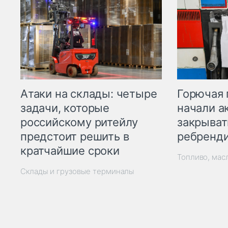
Горючая 
Атаки на склады: четыре
начали а
задачи, которые
закрыват
российскому ритейлу
ребренд
предстоит решить в
кратчайшие сроки
Топливо, мас
Склады и грузовые терминалы