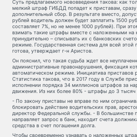
Суть предлагаемого нововведения такова: как т
мелкий штраф ГИБДД попадет к приставам, сразу
дополнительный сбор. В результате вместо, допу
рублей водитель должен будет заплатить 1500 ру
составляет 7%, но не менее 1000 рублей). При эт
взимать такие штрафы вместе с наложенными на
принудительно – списывать их с банковских счет
режиме. Государственная система для всей этой
готова, утверждает г-н Аристов.
Он пояснил, что такая судьба ждет все неуплачен
административные правонарушения, фиксация ко
автоматическом режиме. Инициатива приставов р
Статистика такова, что в 2017 году в Службе при
исполнении порядка 34 миллионов штрафов за н
движения. Из них более 80% - штрафы до 3 тысяч
- По закону приставы не вправе по ним ограничив
блокировать действие водительских прав, аресто
директор Федеральной службы. - В большинстве 
направляет запрос в банк, находит счета должник
средства в счет погашения долга.
Чтобы своевременно узнавать о наложенных штра