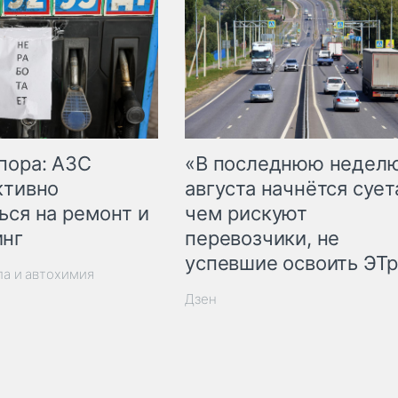
пора: АЗС
«В последнюю недел
ктивно
августа начнётся суета
ься на ремонт и
чем рискуют
инг
перевозчики, не
успевшие освоить ЭТ
ла и автохимия
Дзен