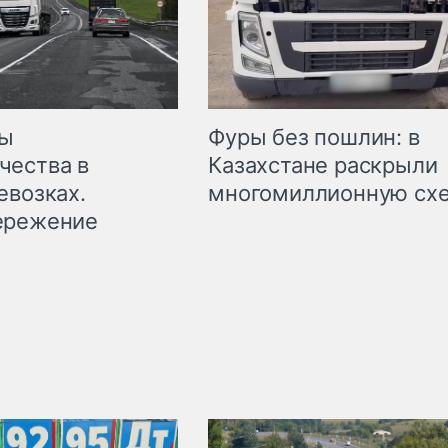
мы
Фуры без пошлин: в
чества в
Казахстане раскрыли
евозках.
многомиллионную сх
ережение