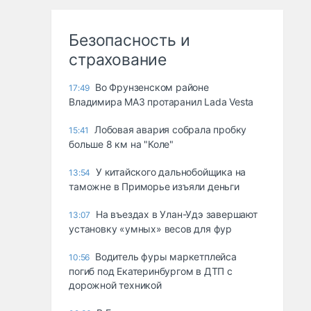
Безопасность и
страхование
Во Фрунзенском районе
17:49
Владимира МАЗ протаранил Lada Vesta
Лобовая авария собрала пробку
15:41
больше 8 км на "Коле"
У китайского дальнобойщика на
13:54
таможне в Приморье изъяли деньги
Ha въeздax в Улaн-Удэ зaвepшaют
13:07
ycтaнoвкy «yмныx» вecoв для фyp
Водитель фуры маркетплейса
10:56
погиб под Екатеринбургом в ДТП с
дорожной техникой