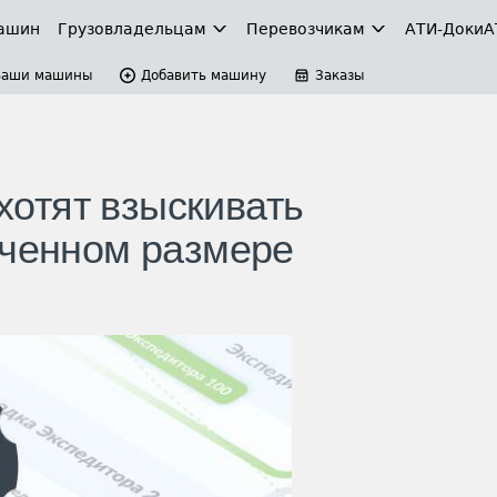
ашин
Грузовладельцам
Перевозчикам
АТИ-Доки
А
Ваши машины
Добавить машину
Заказы
отят взыскивать
иченном размере