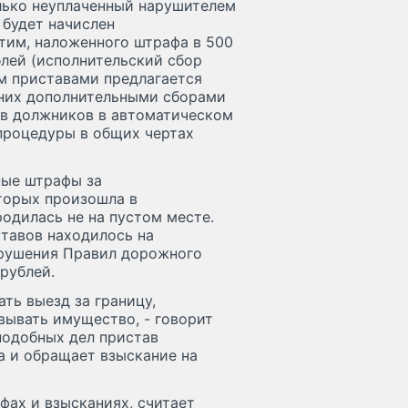
олько неуплаченный нарушителем
 будет начислен
стим, наложенного штрафа в 500
блей (исполнительский сбор
ом приставами предлагается
 них дополнительными сборами
ов должников в автоматическом
 процедуры в общих чертах
ные штрафы за
торых произошла в
одилась не на пустом месте.
ставов находилось на
арушения Правил дорожного
 рублей.
ать выезд за границу,
вывать имущество, - говорит
подобных дел пристав
а и обращает взыскание на
фах и взысканиях, считает