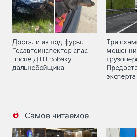
Три схе
Достали из под фуры.
мошенни
Госавтоинспектор спас
грузопер
после ДТП собаку
Предост
дальнобойщика
эксперта
Самое читаемое