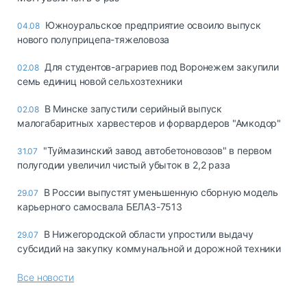
Южноуральское предприятие освоило выпуск
04.08
нового полуприцепа-тяжеловоза
Для студентов-аграриев под Воронежем закупили
02.08
семь единиц новой сельхозтехники
В Минске запустили серийный выпуск
02.08
малогабаритных харвестеров и форвардеров "Амкодор"
"Туймазинский завод автобетоновозов" в первом
31.07
полугодии увеличил чистый убыток в 2,2 раза
В России выпустят уменьшенную сборную модель
29.07
карьерного самосвала БЕЛАЗ-7513
В Нижегородской области упростили выдачу
29.07
субсидий на закупку коммунальной и дорожной техники
Все новости