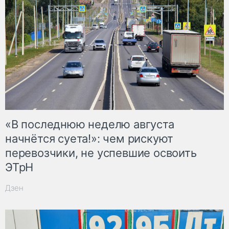
«В последнюю неделю августа
начнётся суета!»: чем рискуют
перевозчики, не успевшие освоить
ЭТрН
Дзен