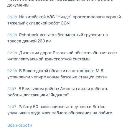
документы
На китайской АЭС "Нинде" протестировали первый
06.08
тяжелый складской робот CGN
Robotrack испытал беспилотный грузовик на
05.08
трассе длиной 260 км
Дирекция дорог Рязанской области обновит софт
02.08
интеллектуальной транспортной системы
В Вологодской области на автодороге М-8
02.08
установили четыре новые базовые станции связи
В Есильском районе Астаны начали работать
31.07
роботы-доставщики "Яндекса"
Работу 50 навигационных спутников Beidou
31.07
улучшили в ходе масштабного обновления на орбите
Все новости