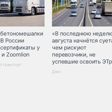
 бетономешалки
«В последнюю недел
 В России
августа начнётся суета
 сертификаты у
чем рискуют
 и Zoomlion
перевозчики, не
успевшие освоить ЭТ
й транспорт
Дзен