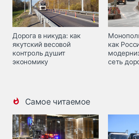
Дорога в никуда: как
Монополи
якутский весовой
как Росс
контроль душит
модерни
экономику
сеть дор
Самое читаемое