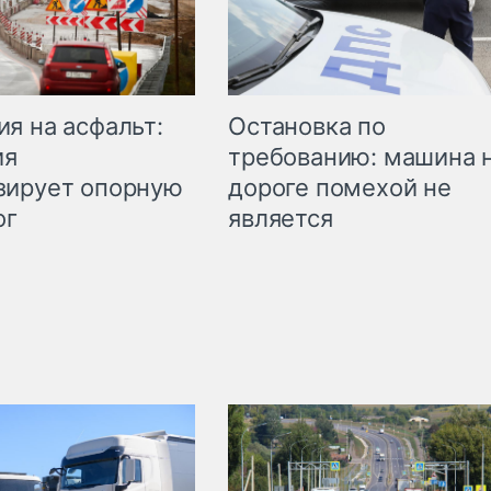
Остановка по
я на асфальт:
требованию: машина 
ия
дороге помехой не
зирует опорную
является
ог