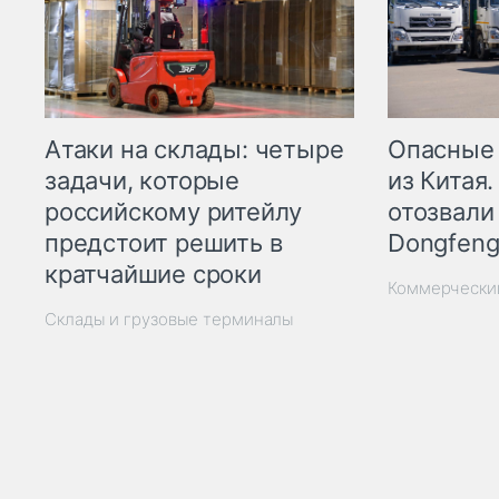
Опасные
Атаки на склады: четыре
из Китая.
задачи, которые
отозвали
российскому ритейлу
Dongfeng
предстоит решить в
кратчайшие сроки
Коммерчески
Склады и грузовые терминалы