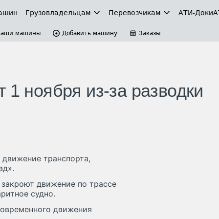
ашин
Грузовладельцам
Перевозчикам
АТИ-Доки
А
Ваши машины
Добавить машину
Заказы
 1 ноября из-за разводки
 движение транспорта,
ад».
ти закроют движение по трассе
аритное судно.
новременного движения