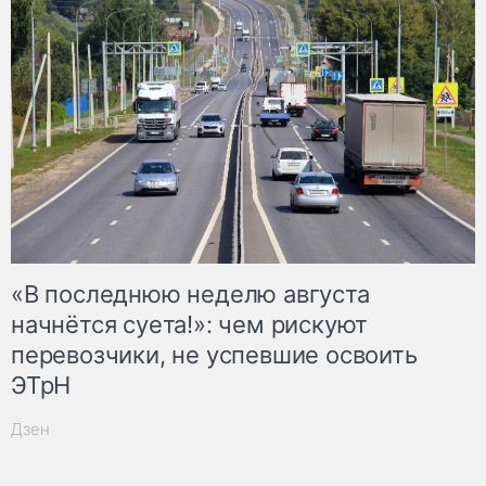
«В последнюю неделю августа
начнётся суета!»: чем рискуют
перевозчики, не успевшие освоить
ЭТрН
Дзен