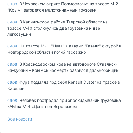
В Чеховском округе Подмосковья на трассе М-2
09.08
"Крым" загорелся малотоннажный грузовик
В Калининском районе Тверской области на
09.08
трассе М-10 столкнулись два грузовика и две
легковушки
На трассе М-11 "Нева" в аварии "Газели" с фурой в
09.08
Новгородской области погиб пассажир
В Краснодарском крае на автодороге Славянск-
09.08
на-Кубани – Крымск насмерть разбился дальнобойщик
Фура подмяла под себя Renault Duster на трассе в
09.08
Карелии
Человек пострадал при опрокидывании грузовика
09.08
FAM на М-4 «Дон» под Воронежем
Все новости