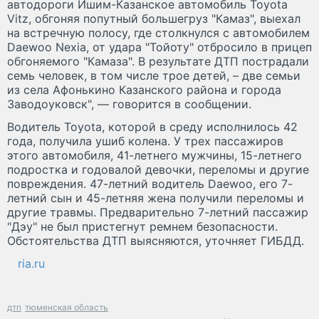
автодороги Ишим-Казанское автомобиль Toyota
Vitz, обгоняя попутный большегруз "Камаз", выехал
на встречную полосу, где столкнулся с автомобилем
Daewoo Nexia, от удара "Тойоту" отбросило в прицеп
обгоняемого "Камаза". В результате ДТП пострадали
семь человек, в том числе трое детей, – две семьи
из села Афонькино Казанского района и города
Заводоуковск", — говорится в сообщении.
Водитель Toyota, которой в среду исполнилось 42
года, получила ушиб колена. У трех пассажиров
этого автомобиля, 41-летнего мужчины, 15-летнего
подростка и годовалой девочки, переломы и другие
повреждения. 47-летний водитель Daewoo, его 7-
летний сын и 45-летняя жена получили переломы и
другие травмы. Предварительно 7-летний пассажир
"Дэу" не был пристегнут ремнем безопасности.
Обстоятельства ДТП выясняются, уточняет ГИБДД.
ria.ru
дтп
тюменская область