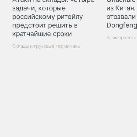
из Китая.
задачи, которые
отозвали
российскому ритейлу
Dongfeng
предстоит решить в
кратчайшие сроки
Коммерчески
Склады и грузовые терминалы