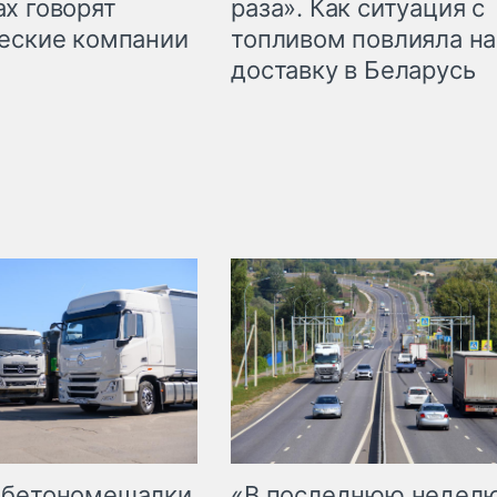
раза». Как ситуация с
х говорят
топливом повлияла на
еские компании
доставку в Беларусь
 бетономешалки
«В последнюю недел