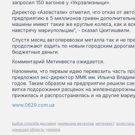
запросил 150 вагонов у «Укрзализныци».
Директор «Азовстали» отметил, что отказ от авт
предприятию в 5 миллионов гривен дополнительны
машины имеют такие же круглые колеса, как и вс
навстречу мариупольцам", - сказал Цкитишвили.
Спустя месяц автоперевозки металла так и не пр
продолжают ездить по новым городским дорогам
бюджетные деньги.
Комментарий Метинвеста ожидается.
Напомним, что первым идею перевозить часть пр
предложил экс-директор ММК им. Ильича Владими
годов. Таким образом на предприятии решили сэ
витка подорожания расценок на железнодорожны
прижилась и распространилась и на другие мари
www.0629.com.ua
выбор способа доставки
перевозка металлов
метинвест
азовсталь
донецкая область
украина