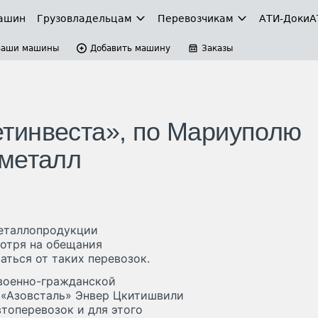
ашин
Грузовладельцам
Перевозчикам
АТИ-Доки
А
Ваши машины
Добавить машину
Заказы
тинвеста», по Мариуполю
 металл
еталлопродукции
отря на обещания
ться от таких перевозок.
 военно-гражданской
«Азовсталь» Энвер Цкитишвили
втоперевозок и для этого