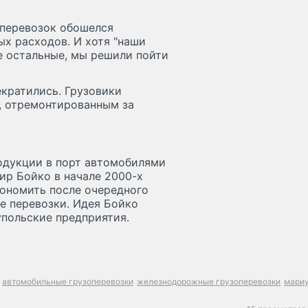
оперевозок обошелся
х расходов. И хотя "наши
е остальные, мы решили пойти
екратились. Грузовики
, отремонтированным за
одукции в порт автомобилями
р Бойко в начале 2000-х
кономить после очередного
е перевозки. Идея Бойко
упольские предприятия.
автомобильные грузоперевозки
железнодорожные грузоперевозки
мари