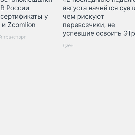
 В России
августа начнётся суета
 сертификаты у
чем рискуют
 и Zoomlion
перевозчики, не
успевшие освоить ЭТ
й транспорт
Дзен