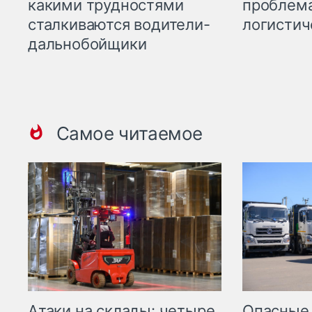
какими трудностями
проблема
сталкиваются водители-
логистич
дальнобойщики
Самое читаемое
Опасные
Атаки на склады: четыре