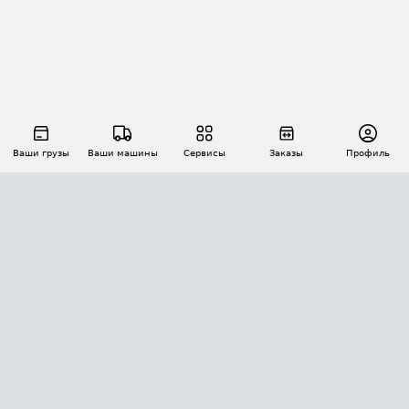
Ваши грузы
Ваши машины
Сервисы
Заказы
Профиль
АВТОМАТИЗАЦИЯ ПЕРЕВОЗОК
Площадки
Заказы
Торги
Тендеры
АТИ-Доки
GPS-мониторинг
АТИ Мессенджер
Цепочки грузов
API ATI.SU
ПОЛЕЗНОЕ
Расчет расстояний