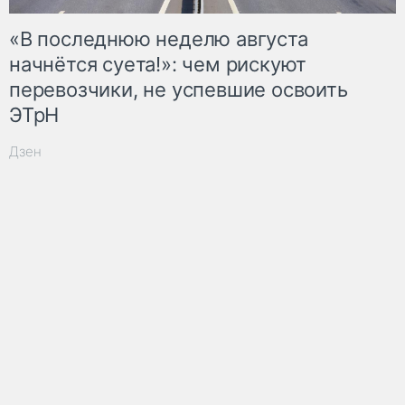
«В последнюю неделю августа
начнётся суета!»: чем рискуют
перевозчики, не успевшие освоить
ЭТрН
Дзен