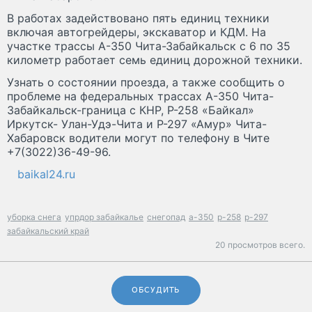
В работах задействовано пять единиц техники
включая автогрейдеры, экскаватор и КДМ. На
участке трассы А-350 Чита-Забайкальск с 6 по 35
километр работает семь единиц дорожной техники.
Узнать о состоянии проезда, а также сообщить о
проблеме на федеральных трассах А-350 Чита-
Забайкальск-граница с КНР, Р-258 «Байкал»
Иркутск- Улан-Удэ-Чита и Р-297 «Амур» Чита-
Хабаровск водители могут по телефону в Чите
+7(3022)36-49-96.
baikal24.ru
уборка снега
упрдор забайкалье
снегопад
а-350
р-258
р-297
забайкальский край
20 просмотров всего.
ОБСУДИТЬ