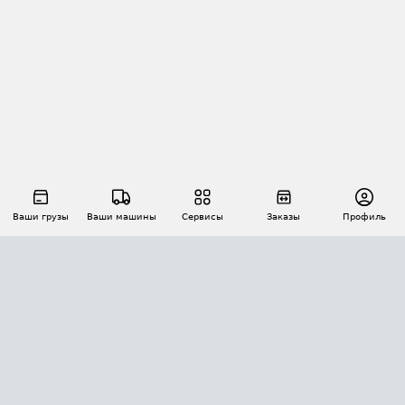
Ваши грузы
Ваши машины
Сервисы
Заказы
Профиль
АВТОМАТИЗАЦИЯ ПЕРЕВОЗОК
Площадки
Заказы
Торги
Тендеры
АТИ-Доки
GPS-мониторинг
АТИ Мессенджер
Цепочки грузов
API ATI.SU