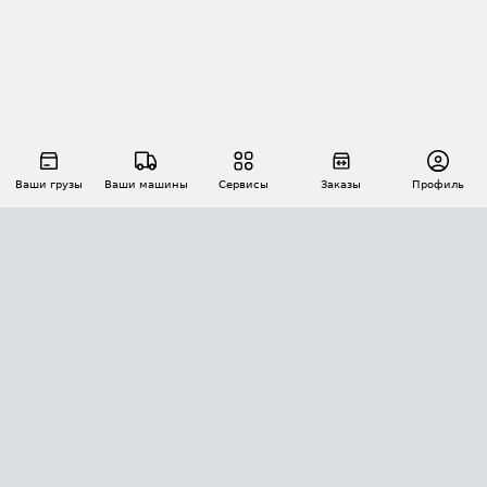
Ваши грузы
Ваши машины
Сервисы
Заказы
Профиль
АВТОМАТИЗАЦИЯ ПЕРЕВОЗОК
Площадки
Заказы
Торги
Тендеры
АТИ-Доки
GPS-мониторинг
АТИ Мессенджер
Цепочки грузов
API ATI.SU
ПОЛЕЗНОЕ
Расчет расстояний