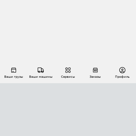
Ваши грузы
Ваши машины
Сервисы
Заказы
Профиль
АВТОМАТИЗАЦИЯ ПЕРЕВОЗОК
Площадки
Заказы
Торги
Тендеры
АТИ-Доки
GPS-мониторинг
АТИ Мессенджер
Цепочки грузов
API ATI.SU