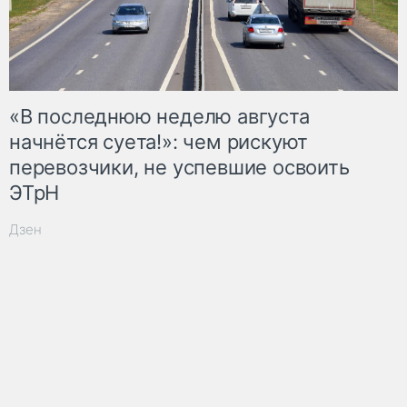
«В последнюю неделю августа
начнётся суета!»: чем рискуют
перевозчики, не успевшие освоить
ЭТрН
Дзен