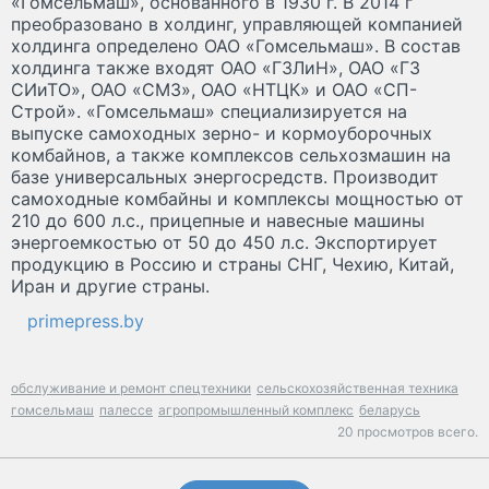
«Гомсельмаш», основанного в 1930 г. В 2014 г
преобразовано в холдинг, управляющей компанией
холдинга определено ОАО «Гомсельмаш». В состав
холдинга также входят ОАО «ГЗЛиН», ОАО «ГЗ
СИиТО», ОАО «СМЗ», ОАО «НТЦК» и ОАО «СП-
Строй». «Гомсельмаш» специализируется на
выпуске самоходных зерно- и кормоуборочных
комбайнов, а также комплексов сельхозмашин на
базе универсальных энергосредств. Производит
самоходные комбайны и комплексы мощностью от
210 до 600 л.с., прицепные и навесные машины
энергоемкостью от 50 до 450 л.с. Экспортирует
продукцию в Россию и страны СНГ, Чехию, Китай,
Иран и другие страны.
primepress.by
обслуживание и ремонт спецтехники
сельскохозяйственная техника
гомсельмаш
палессе
агропромышленный комплекс
беларусь
20 просмотров всего.