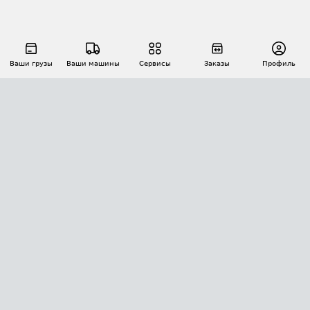
Ваши грузы
Ваши машины
Сервисы
Заказы
Профиль
АВТОМАТИЗАЦИЯ ПЕРЕВОЗОК
Площадки
Заказы
Торги
Тендеры
АТИ-Доки
GPS-мониторинг
АТИ Мессенджер
Цепочки грузов
API ATI.SU
ПОЛЕЗНОЕ
Расчет расстояний
БЕЗОПАСНОСТЬ
Академия ATI.SU
ATI.SU о безопасности
Звезды ATI.SU на вашем сайте
КОНТАКТЫ И ТАРИФЫ
Памятка по проверке контрагентов
Индекс ATI.SU FTL РФ