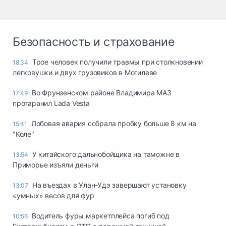
Безопасность и страхование
Трое человек получили травмы при столкновении
18:34
легковушки и двух грузовиков в Могилеве
Во Фрунзенском районе Владимира МАЗ
17:49
протаранил Lada Vesta
Лобовая авария собрала пробку больше 8 км на
15:41
"Коле"
У китайского дальнобойщика на таможне в
13:54
Приморье изъяли деньги
Ha въeздax в Улaн-Удэ зaвepшaют ycтaнoвкy
13:07
«yмныx» вecoв для фyp
Водитель фуры маркетплейса погиб под
10:56