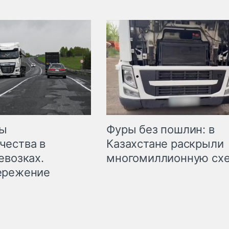
мы
Фуры без пошлин: в
чества в
Казахстане раскрыли
евозках.
многомиллионную сх
ережение