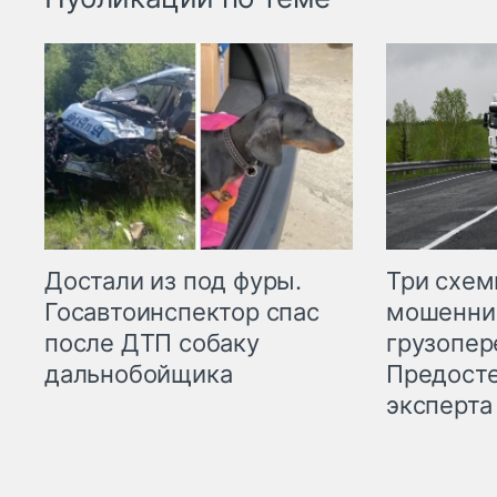
Три схе
Достали из под фуры.
мошенни
Госавтоинспектор спас
грузопер
после ДТП собаку
Предост
дальнобойщика
эксперта