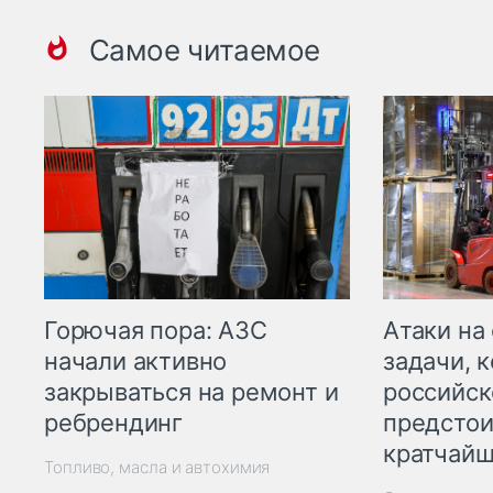
Самое читаемое
Горючая пора: АЗС
Атаки на
начали активно
задачи, 
закрываться на ремонт и
российск
ребрендинг
предстои
кратчайш
Топливо, масла и автохимия