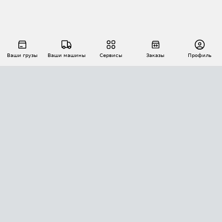
Ваши грузы
Ваши машины
Сервисы
Заказы
Профиль
АВТОМАТИЗАЦИЯ ПЕРЕВОЗОК
Площадки
Заказы
Торги
Тендеры
АТИ-Доки
GPS-мониторинг
АТИ Мессенджер
Цепочки грузов
API ATI.SU
ПОЛЕЗНОЕ
Расчет расстояний
БЕЗОПАСНОСТЬ
Академия ATI.SU
ATI.SU о безопасности
Звезды ATI.SU на вашем сайте
КОНТАКТЫ И ТАРИФЫ