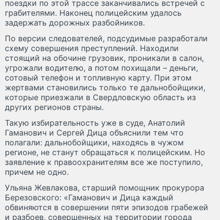
поездки по этой трассе заканчивались встречей с
грабителями. Наконец полицейским удалось
задержать дорожных разбойников.
По версии следователей, подсудимые разработали
схему совершения преступлений. Находили
стоящий на обочине грузовик, проникали в салон,
угрожали водителю, а потом похищали – деньги,
сотовый телефон и топливную карту. При этом
жертвами становились только те дальнобойщики,
которые приезжали в Свердловскую область из
других регионов страны.
Такую избирательность уже в суде, Анатолий
Гаманович и Сергей Дица объяснили тем что
полагали: дальнобойщики, находясь в чужом
регионе, не станут обращаться к полицейским. Но
заявление к правоохранителям все же поступило,
причем не одно.
Ульяна Жевлакова, старший помощник прокурора
Березовского: «Гаманович и Дица каждый
обвиняются в совершении пяти эпизодов грабежей
и разбоев, совершенных на территории города