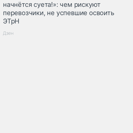
начнётся суета!»: чем рискуют
перевозчики, не успевшие освоить
ЭТрН
Дзен