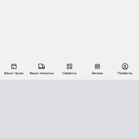
Ваши грузы
Ваши машины
Сервисы
Заказы
Профиль
АВТОМАТИЗАЦИЯ ПЕРЕВОЗОК
Площадки
Заказы
Торги
Тендеры
АТИ-Доки
GPS-мониторинг
АТИ Мессенджер
Цепочки грузов
API ATI.SU