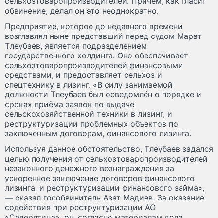
сельхозтоваропроизводителей. Причём, как гласит
обвинение, делал он это неоднократно.
Предприятие, которое до недавнего времени
возглавлял ныне представший перед судом Марат
Тлеубаев, является подразделением
государственного холдинга. Оно обеспечивает
сельхозтоваропроизводителей финансовыми
средствами, и предоставляет сельхоз и
спецтехнику в лизинг. «В силу занимаемой
должности Тлеубаев был осведомлён о порядке и
сроках приёма заявок по выдаче
сельскохозяйственной техники в лизинг, и
реструктуризации проблемных объектов по
заключенным договорам, финансового лизинга.
Используя данное обстоятельство, Тлеубаев задался
целью получения от сельхозтоваропроизводителей
незаконного денежного вознаграждения за
ускоренное заключение договоров финансового
лизинга, и реструктуризации финансового займа»,
— сказал гособвинитель Азат Мадиев. За оказание
содействия при реструктуризации АО
«Северптица», он, согласно материалам дела,