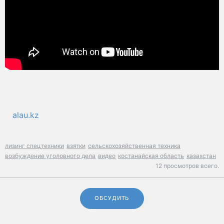
alau.kz
лизинг спецтехники
взятки
сельскохозяйственная техника
возбуждение уголовного дела
видео
костанайская область
казахстан
12 просмотров всего.
ОБСУДИТЬ