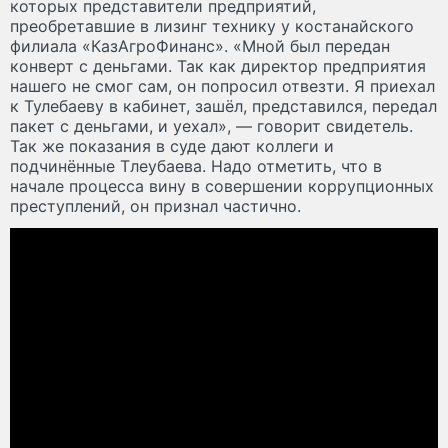
которых представители предприятий,
преобретавшие в лизинг технику у костанайского
филиала «КазАгроФинанс». «Мной был передан
конверт с деньгами. Так как директор предприятия
нашего не смог сам, он попросил отвезти. Я приехал
к Тулебаеву в кабинет, зашёл, представился, передал
пакет с деньгами, и уехал», — говорит свидетель.
Так же показания в суде дают коллеги и
подчинённые Тлеубаева. Надо отметить, что в
начале процесса вину в совершении коррупционных
преступлений, он признал частично.