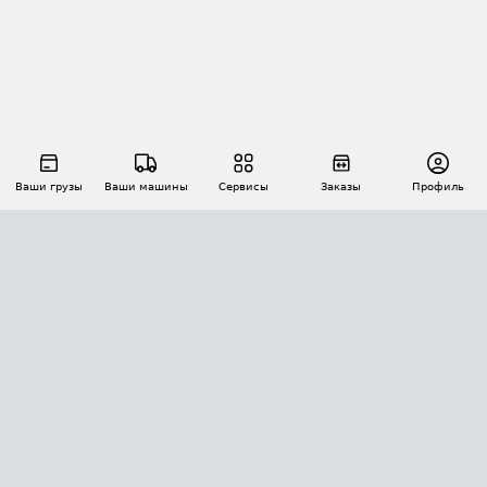
Ваши грузы
Ваши машины
Сервисы
Заказы
Профиль
АВТОМАТИЗАЦИЯ ПЕРЕВОЗОК
Площадки
Заказы
Торги
Тендеры
АТИ-Доки
GPS-мониторинг
АТИ Мессенджер
Цепочки грузов
API ATI.SU
ПОЛЕЗНОЕ
Расчет расстояний