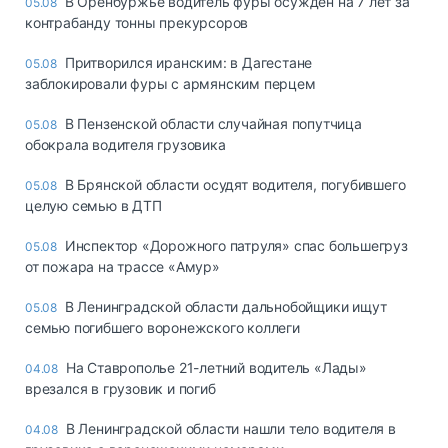
В Оренбуржье водитель фуры осуждён на 7 лет за
05.08
контрабанду тонны прекурсоров
Притворился иранским: в Дагестане
05.08
заблокировали фуры с армянским перцем
В Пензенской области случайная попутчица
05.08
обокрала водителя грузовика
В Брянской области осудят водителя, погубившего
05.08
целую семью в ДТП
Инспектор «Дорожного патруля» спас большегруз
05.08
от пожара на трассе «Амур»
В Ленинградской области дальнобойщики ищут
05.08
семью погибшего воронежского коллеги
На Ставрополье 21-летний водитель «Лады»
04.08
врезался в грузовик и погиб
В Ленинградской области нашли тело водителя в
04.08