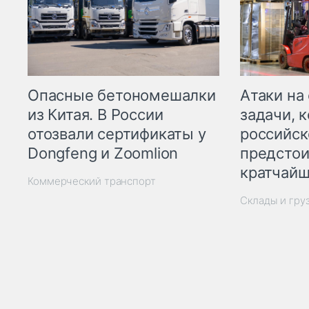
Опасные бетономешалки
Атаки на
из Китая. В России
задачи, 
отозвали сертификаты у
российск
Dongfeng и Zoomlion
предстои
кратчайш
Коммерческий транспорт
Склады и гру