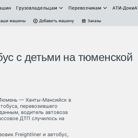
ашин
Грузовладельцам
Перевозчикам
АТИ-Доки
А
Ваши машины
Добавить машину
Заказы
бус с детьми на тюменской
4 Тюмень — Ханты-Мансийск в
втобуса, перевозившего
данным, водитель автовоза
ассовое ДТП случилось на
овик Freightliner и автобус,