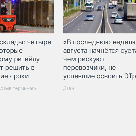
 склады: четыре
«В последнюю недел
которые
августа начнётся суета
ому ритейлу
чем рискуют
т решить в
перевозчики, не
ие сроки
успевшие освоить ЭТ
зовые терминалы
Дзен