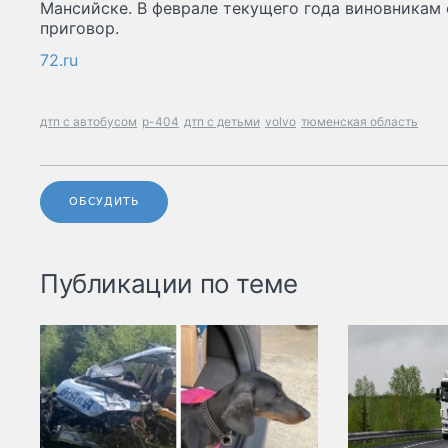
Мансийске. В феврале текущего года виновникам
приговор.
72.ru
дтп с автобусом
р-404
дтп с детьми
volvo
тюменская область
ОБСУДИТЬ
Публикации по теме