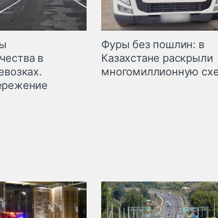
мы
Фуры без пошлин: в
чества в
Казахстане раскрыли
евозках.
многомиллионную сх
ережение