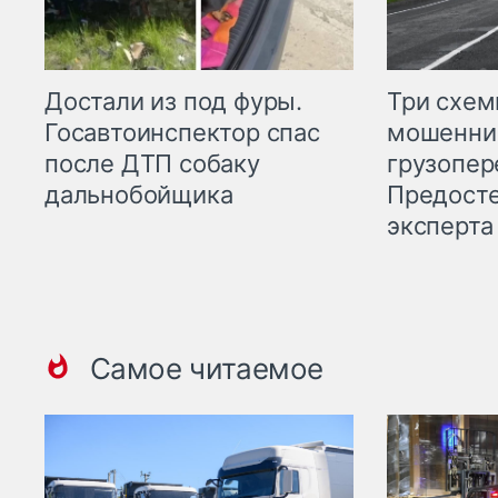
Три схе
Достали из под фуры.
мошенни
Госавтоинспектор спас
грузопер
после ДТП собаку
Предост
дальнобойщика
эксперта
Самое читаемое