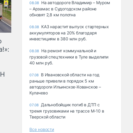
На автодороге Владимир – Муром
08.08
– Арзамас в Судогодском районе
обновят 2,8 км полотна
КАЗ нарастит выпуск стартерных
08.08
аккумуляторов на 20% благодаря
инвестициям в 380 млн руб.
ю
!»:
На ремонт коммунальной и
08.08
грузовой спецтехники в Туле выделили
40 млн руб.
рН
В Ивановской области на год
07.08
раньше привели в порядок 5 км
автодороги Ильинское-Хованское –
Кулачево
Дальнобойщик погиб в ДТП с
07.08
тремя грузовиками на трассе М-10 в
Тверской области
Все новости