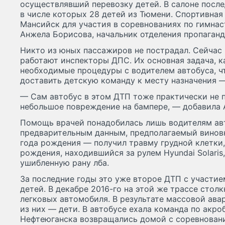
осуществлявший перевозку детей. В салоне после
в числе которых 28 детей из Тюмени. Спортивная
Мансийск для участия в соревнованиях по гимнаст
Анжела Борисова, начальник отделения пропаган
Никто из юных пассажиров не пострадал. Сейчас
работают инспекторы ДПС. Их основная задача, к
необходимые процедуры с водителем автобуса, ч
доставить детскую команду к месту назначения 
— Сам автобус в этом ДТП тоже практически не п
небольшое повреждение на бампере, — добавила 
Помощь врачей понадобилась лишь водителям авт
предварительным данным, предполагаемый винов
года рождения — получил травму грудной клетки,
рождения, находившийся за рулем Hyundai Solaris
ушибленную рану лба.
За последние годы это уже второе ДТП с участие
детей. В декабре 2016-го на этой же трассе столк
легковых автомобиля. В результате массовой авар
из них — дети. В автобусе ехала команда по акр
Нефтеюганска возвращались домой с соревновани