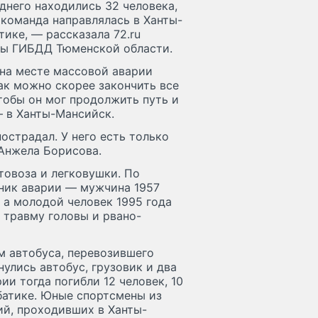
днего находились 32 человека,
 команда направлялась в Ханты-
ике, — рассказала 72.ru
ды ГИБДД Тюменской области.
 на месте массовой аварии
ак можно скорее закончить все
тобы он мог продолжить путь и
— в Ханты-Мансийск.
острадал. У него есть только
Анжела Борисова.
овоза и легковушки. По
ник аварии — мужчина 1957
 а молодой человек 1995 года
, травму головы и рвано-
м автобуса, перевозившего
нулись автобус, грузовик и два
ии тогда погибли 12 человек, 10
обатике. Юные спортсмены из
й, проходивших в Ханты-