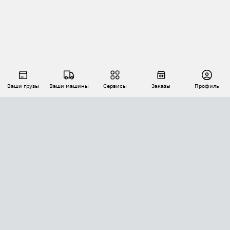
Ваши грузы
Ваши машины
Сервисы
Заказы
Профиль
АВТОМАТИЗАЦИЯ ПЕРЕВОЗОК
Площадки
Заказы
Торги
Тендеры
АТИ-Доки
GPS-мониторинг
АТИ Мессенджер
Цепочки грузов
API ATI.SU
ПОЛЕЗНОЕ
Расчет расстояний