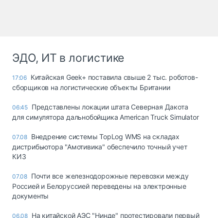
ЭДО, ИТ в логистике
Китайская Geek+ поставила свыше 2 тыс. роботов-
17:06
сборщиков на логистические объекты Британии
Представлены локации штата Северная Дакота
06:45
для симулятора дальнобойщика American Truck Simulator
Внедрение системы TopLog WMS на складах
07.08
дистрибьютора "Амотивика" обеспечило точный учет
КИЗ
Почти все железнодорожные перевозки между
07.08
Россией и Белоруссией переведены на электронные
документы
На китайской АЭС "Нинде" протестировали первый
06.08