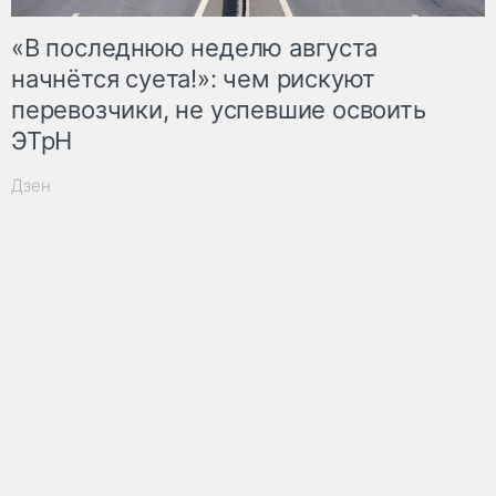
«В последнюю неделю августа
начнётся суета!»: чем рискуют
перевозчики, не успевшие освоить
ЭТрН
Дзен